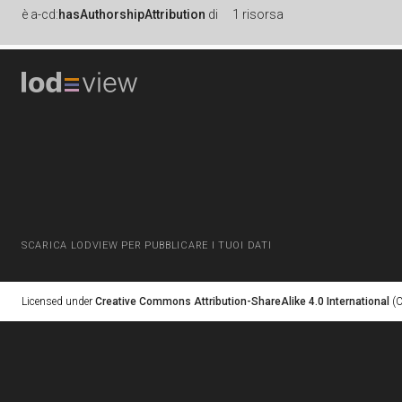
è
a-cd:
hasAuthorshipAttribution
di
1 risorsa
SCARICA LODVIEW PER PUBBLICARE I TUOI DATI
Licensed under
Creative Commons Attribution-ShareAlike 4.0 International
(C