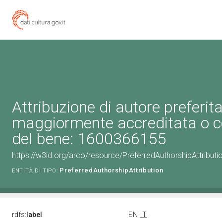
Attribuzione di autore preferita
maggiormente accreditata o c
del bene: 1600366155
https://w3id.org/arco/resource/PreferredAuthorshipAttribu
PreferredAuthorshipAttribution
ENTITÀ DI TIPO:
rdfs:
label
EN
IT