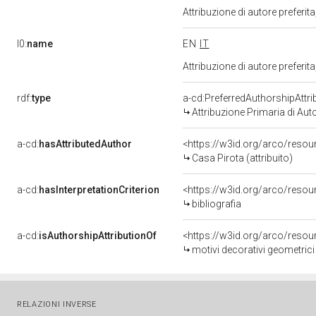
Attribuzione di autore prefer
l0:
name
EN
IT
Attribuzione di autore prefer
rdf:
type
a-cd:PreferredAuthorshipAttri
Attribuzione Primaria di Aut
a-cd:
hasAttributedAuthor
<https://w3id.org/arco/res
Casa Pirota (attribuito)
a-cd:
hasInterpretationCriterion
<https://w3id.org/arco/resourc
bibliografia
a-cd:
isAuthorshipAttributionOf
<https://w3id.org/arco/resou
motivi decorativi geometrici 
RELAZIONI INVERSE