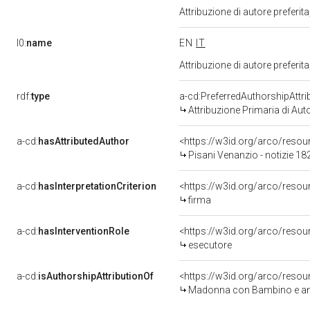
Attribuzione di autore prefer
l0:
name
EN
IT
Attribuzione di autore prefer
rdf:
type
a-cd:PreferredAuthorshipAttri
Attribuzione Primaria di Aut
a-cd:
hasAttributedAuthor
<https://w3id.org/arco/res
Pisani Venanzio - notizie 1
a-cd:
hasInterpretationCriterion
<https://w3id.org/arco/resour
firma
a-cd:
hasInterventionRole
<https://w3id.org/arco/resou
esecutore
a-cd:
isAuthorshipAttributionOf
<https://w3id.org/arco/resou
Madonna con Bambino e angeli