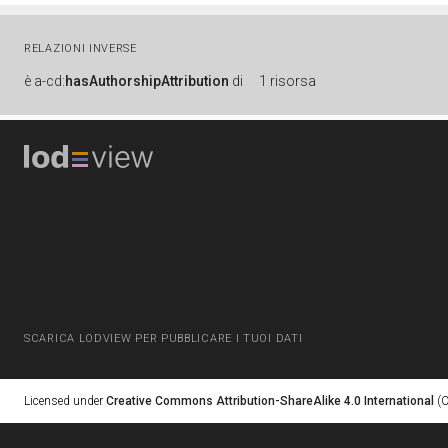
RELAZIONI INVERSE
è
a-cd:
hasAuthorshipAttribution
di
1 risorsa
SCARICA LODVIEW PER PUBBLICARE I TUOI DATI
Licensed under
Creative Commons Attribution-ShareAlike 4.0 International
(C