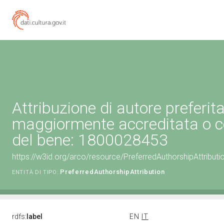
Attribuzione di autore preferita
maggiormente accreditata o c
del bene: 1800028453
https://w3id.org/arco/resource/PreferredAuthorshipAttribu
PreferredAuthorshipAttribution
ENTITÀ DI TIPO:
rdfs:
label
EN
IT