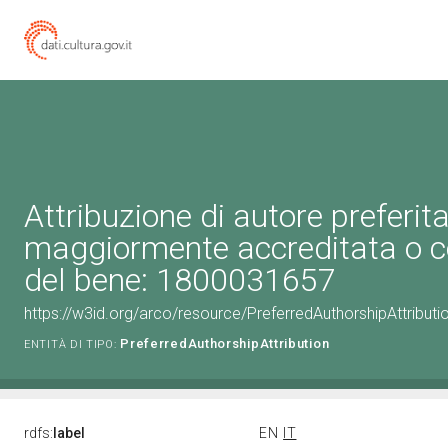
Attribuzione di autore preferita
maggiormente accreditata o c
del bene: 1800031657
https://w3id.org/arco/resource/PreferredAuthorshipAttribu
PreferredAuthorshipAttribution
ENTITÀ DI TIPO:
rdfs:
label
EN
IT