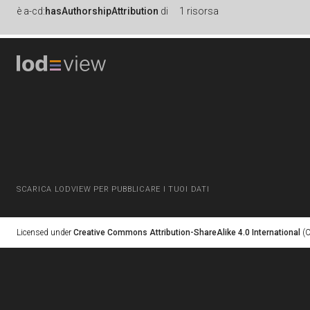
è
a-cd:
hasAuthorshipAttribution
di
1 risorsa
SCARICA LODVIEW PER PUBBLICARE I TUOI DATI
Licensed under
Creative Commons Attribution-ShareAlike 4.0 International
(C