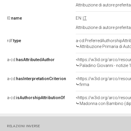
Attribuzione di autore prefer
l0:
name
EN
IT
Attribuzione di autore prefer
rdf:
type
a-cd:PreferredAuthorshipAttri
Attribuzione Primaria di Aut
a-cd:
hasAttributedAuthor
<https://w3id.org/arco/res
Paladino Giovanni - notizie 
a-cd:
hasInterpretationCriterion
<https://w3id.org/arco/resour
firma
a-cd:
isAuthorshipAttributionOf
<https://w3id.org/arco/resou
Madonna con Bambino (dipint
RELAZIONI INVERSE