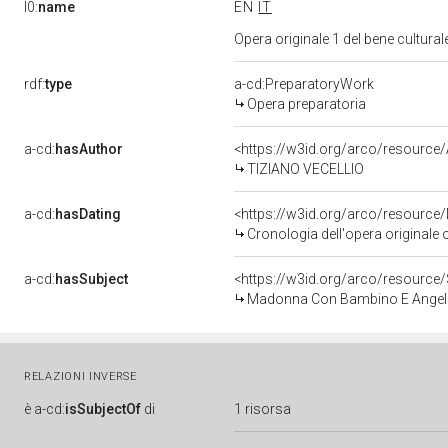
l0:
name
EN
IT
Opera originale 1 del bene cultura
rdf:
type
a-cd:PreparatoryWork
Opera preparatoria
a-cd:
hasAuthor
<https://w3id.org/arco/resour
TIZIANO VECELLIO
a-cd:
hasDating
<https://w3id.org/arco/resource
Cronologia dell'opera originale 
a-cd:
hasSubject
<https://w3id.org/arco/resour
Madonna Con Bambino E Angel
RELAZIONI INVERSE
è
a-cd:
isSubjectOf
di
1 risorsa