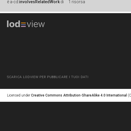
è
a-cd:
involvesRelatedWork
di
1 risorsa
SCARICA LODVIEW PER PUBBLICARE I TUOI DATI
Licensed under
Creative Commons Attribution-ShareAlike 4.0 International
(C