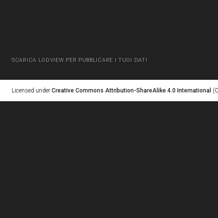
SCARICA LODVIEW PER PUBBLICARE I TUOI DATI
Licensed under
Creative Commons Attribution-ShareAlike 4.0 International
(C