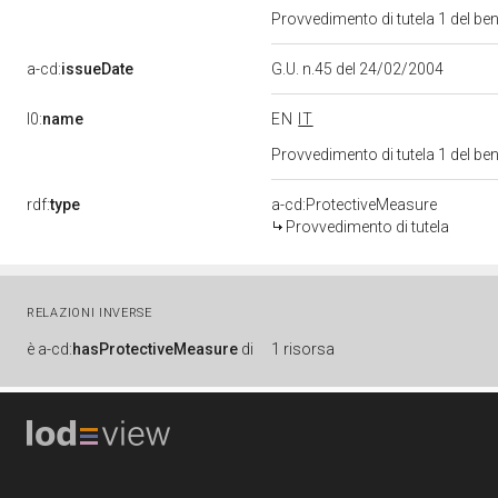
Provvedimento di tutela 1 del be
a-cd:
issueDate
G.U. n.45 del 24/02/2004
l0:
name
EN
IT
Provvedimento di tutela 1 del be
rdf:
type
a-cd:ProtectiveMeasure
Provvedimento di tutela
RELAZIONI INVERSE
è
a-cd:
hasProtectiveMeasure
di
1 risorsa