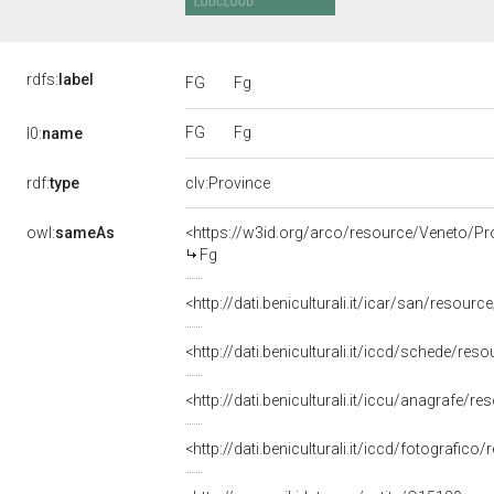
rdfs:
label
FG
Fg
FG
Fg
l0:
name
rdf:
type
clv:Province
owl:
sameAs
<https://w3id.org/arco/resource/Veneto/Pr
Fg
<http://dati.beniculturali.it/icar/san/resour
<http://dati.beniculturali.it/iccd/schede/r
<http://dati.beniculturali.it/iccu/anagrafe/
<http://dati.beniculturali.it/iccd/fotografic