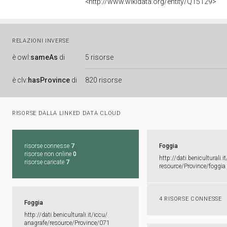
<http://www.wikidata.org/entity/Q15129>
RELAZIONI INVERSE
è
owl:
sameAs
di
5 risorse
è
clv:
hasProvince
di
820 risorse
RISORSE DALLA LINKED DATA CLOUD
risorse connesse
7
Foggia
risorse non online
0
http:​/​/​dati.​beniculturali.​it
risorse caricate
7
resource/​Province/​foggia
4 RISORSE CONNESSE
Foggia
http:​/​/​dati.​beniculturali.​it/​iccu/​
anagrafe/​resource/​Province/​071