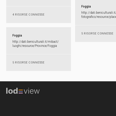
Foggia
http:​/​/​dati.​beniculturali.​it
4 RISORSE CONNESSE
fotografico/​resource/​plac
5 RISORSE CONNESSE
Foggia
http:​/​/​dati.​beniculturali.​it/​mibact/​
luoghi/​resource/​Province/​Foggia
5 RISORSE CONNESSE