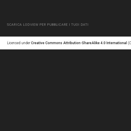
SCARICA LODVIEW PER PUBBLICARE I TUOI DATI
Licensed under
Creative Commons Attribution-ShareAlike 4.0 International
(C