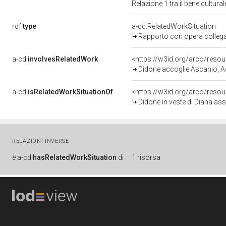
Relazione 1 tra il bene cultur
rdf:
type
a-cd:RelatedWorkSituation
Rapporto con opera colleg
a-cd:
involvesRelatedWork
<https://w3id.org/arco/reso
Didone accoglie Ascanio, Acate e altri e
a-cd:
isRelatedWorkSituationOf
<https://w3id.org/arco/reso
Didone in veste di Diana assiste all
RELAZIONI INVERSE
è
a-cd:
hasRelatedWorkSituation
di
1 risorsa