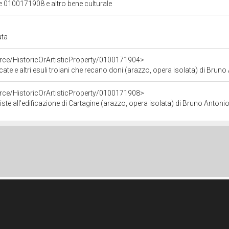
ale 0100171908 e altro bene culturale
ata
urce/HistoricOrArtisticProperty/0100171904>
suli troiani che recano doni (arazzo, opera isolata) di Bruno Antonio, Molinari Giovanni Domenico, De Mura
urce/HistoricOrArtisticProperty/0100171908>
'edificazione di Cartagine (arazzo, opera isolata) di Bruno Antonio, Molinari Giovanni Domen