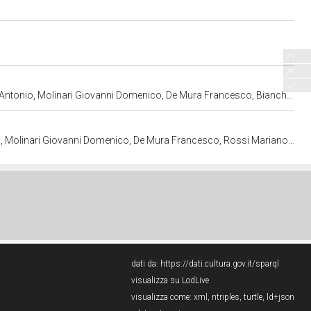
 Francesco, Bianchi Carlo Felice, Rossi Mariano - manifattura torinese (ultimo quarto sec. XVIII)
ico, De Mura Francesco, Rossi Mariano - manifattura torinese (ultimo quarto sec. XVIII)
dati da:
https://dati.cultura.gov.it/sparql
visualizza su LodLive
visualizza come:
xml
,
ntriples
,
turtle
,
ld+json