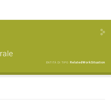
rale
RelatedWorkSituation
ENTITÀ DI TIPO: