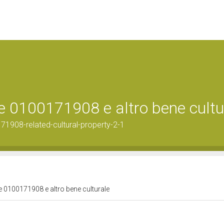
ale 0100171908 e altro bene cultu
71908-related-cultural-property-2-1
ale 0100171908 e altro bene culturale