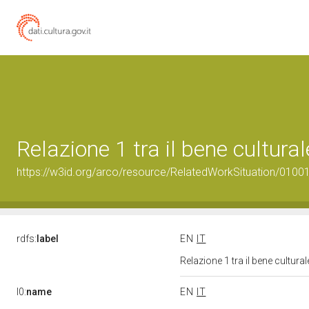
Relazione 1 tra il bene cultur
https://w3id.org/arco/resource/RelatedWorkSituation/01001
rdfs:
label
EN
IT
Relazione 1 tra il bene cultur
l0:
name
EN
IT