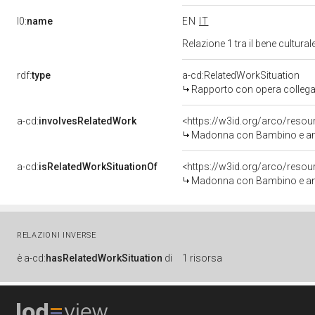
l0:
name
EN
IT
Relazione 1 tra il bene cultur
rdf:
type
a-cd:RelatedWorkSituation
Rapporto con opera collega
a-cd:
involvesRelatedWork
<https://w3id.org/arco/resou
Madonna con Bambino e angel
a-cd:
isRelatedWorkSituationOf
<https://w3id.org/arco/resou
Madonna con Bambino e angel
RELAZIONI INVERSE
è
a-cd:
hasRelatedWorkSituation
di
1 risorsa