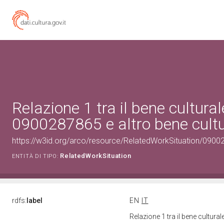
Relazione 1 tra il bene cultural
0900287865 e altro bene cultu
https://w3id.org/arco/resource/RelatedWorkSituation/09002
RelatedWorkSituation
ENTITÀ DI TIPO:
rdfs:
label
EN
IT
Relazione 1 tra il bene cultur