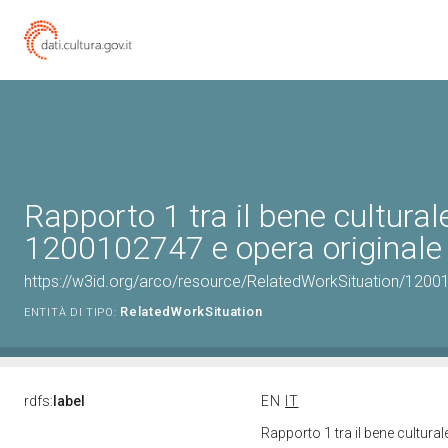
Rapporto 1 tra il bene cultural
1200102747 e opera originale 
https://w3id.org/arco/resource/RelatedWorkSituation/12001
RelatedWorkSituation
ENTITÀ DI TIPO:
rdfs:
label
EN
IT
Rapporto 1 tra il bene cultura