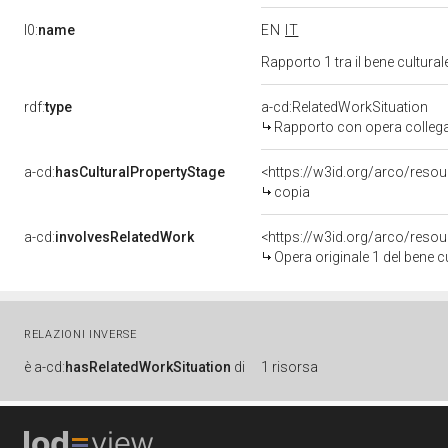
l0:
name
EN
IT
Rapporto 1 tra il bene cultura
rdf:
type
a-cd:RelatedWorkSituation
Rapporto con opera colleg
a-cd:
hasCulturalPropertyStage
<https://w3id.org/arco/resou
copia
a-cd:
involvesRelatedWork
<https://w3id.org/arco/reso
Opera originale 1 del bene 
RELAZIONI INVERSE
è
a-cd:
hasRelatedWorkSituation
di
1 risorsa