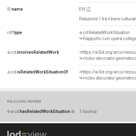
l0:
name
EN
IT
Relazione 1 tra il bene cultur
rdf:
type
a-cd:RelatedWorkSituation
Rapporto con opera colleg
a-cd:
involvesRelatedWork
<https://w3id.org/arco/reso
motivi decorativi geometrici 
a-cd:
isRelatedWorkSituationOf
<https://w3id.org/arco/reso
motivi decorativi geometrici 
RELAZIONI INVERSE
è
a-cd:
hasRelatedWorkSituation
di
1 risorsa