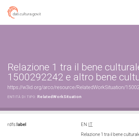
Relazione 1 tra il bene cultural
1500292242 e altro bene cultu
https://w3id.org/arco/resource/RelatedWorkSituation/15002
RelatedWorkSituation
ENTITÀ DI TIPO:
rdfs:
label
EN
IT
Relazione 1 tra il bene cultur