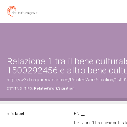
Relazione 1 tra il bene cultural
1500292456 e altro bene cultu
https://w3id.org/arco/resource/RelatedWorkSituation/15002
RelatedWorkSituation
ENTITÀ DI TIPO:
rdfs:
label
EN
IT
Relazione 1 tra il bene cultur