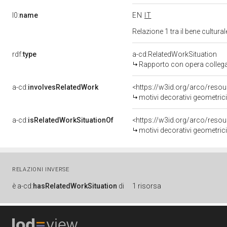
l0:
name
EN
IT
Relazione 1 tra il bene cultur
rdf:
type
a-cd:RelatedWorkSituation
Rapporto con opera colleg
a-cd:
involvesRelatedWork
<https://w3id.org/arco/reso
motivi decorativi geometrici 
a-cd:
isRelatedWorkSituationOf
<https://w3id.org/arco/reso
motivi decorativi geometrici 
RELAZIONI INVERSE
è
a-cd:
hasRelatedWorkSituation
di
1 risorsa