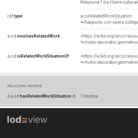
Relazione 1 tra il bene cultur
rdf:
type
a-cd:RelatedWorkSituation
Rapporto con opera colleg
a-cd:
involvesRelatedWork
<https://w3id.org/arco/reso
motivi decorativi geometrici 
a-cd:
isRelatedWorkSituationOf
<https://w3id.org/arco/reso
motivi decorativi geometrici 
RELAZIONI INVERSE
è
a-cd:
hasRelatedWorkSituation
di
1 risorsa