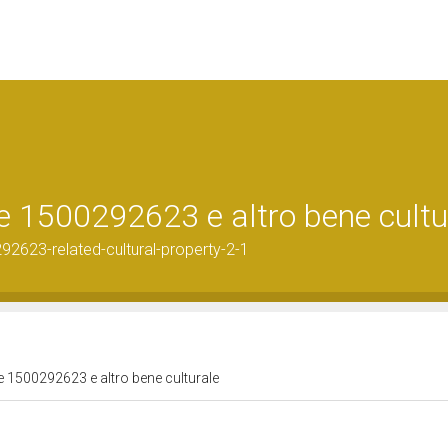
ale 1500292623 e altro bene cultu
92623-related-cultural-property-2-1
ale 1500292623 e altro bene culturale