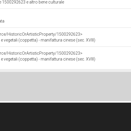
ale 1500292623 e altro bene culturale
ata
urce/HistoricOrArtisticProperty/1500292623>
e vegetali (coppetta) - manifattura cinese (sec. XVIII)
urce/HistoricOrArtisticProperty/1500292623>
e vegetali (coppetta) - manifattura cinese (sec. XVIII)