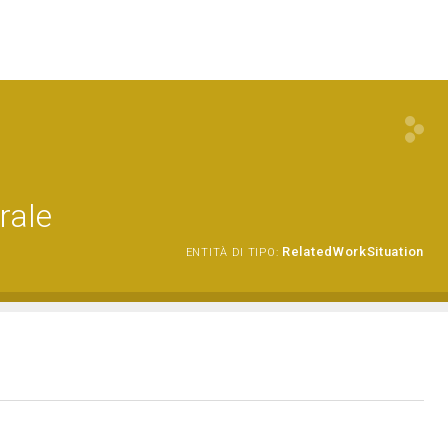
rale
RelatedWorkSituation
ENTITÀ DI TIPO: