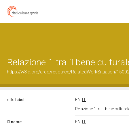
Relazione 1 tra il bene cultur
https://w3id.org/arco/resource/RelatedWorkSituation/15002
rdfs:
label
EN
IT
Relazione 1 tra il bene cultur
l0:
name
EN
IT