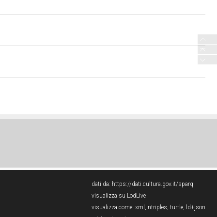
dati da:
https://dati.cultura.gov.it/sparql
visualizza su LodLive
visualizza come:
xml
,
ntriples
,
turtle
,
ld+json