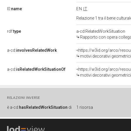
l0:
name
EN
IT
Relazione 1 tra il bene cultur
rdf:
type
a-cd:RelatedWorkSituation
Rapporto con opera colleg
a-cd:
involvesRelatedWork
<https://w3id.org/arco/reso
motivi decorativi geometrici
a-cd:
isRelatedWorkSituationOf
<https://w3id.org/arco/reso
motivi decorativi geometrici
RELAZIONI INVERSE
è
a-cd:
hasRelatedWorkSituation
di
1 risorsa