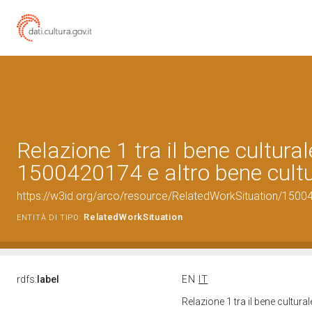
Relazione 1 tra il bene cultural
1500420174 e altro bene cultu
https://w3id.org/arco/resource/RelatedWorkSituation/15004
RelatedWorkSituation
ENTITÀ DI TIPO:
rdfs:
label
EN
IT
Relazione 1 tra il bene cultur