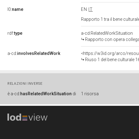
l0:
name
EN
IT
Rapporto 1 tra il bene cultur
rdf:
type
a-cd:RelatedWorkSituation
Rapporto con opera colleg
a-cd:
involvesRelatedWork
<https://w3id.org/arco/res
Riuso 1 del bene culturale
RELAZIONI INVERSE
è
a-cd:
hasRelatedWorkSituation
di
1 risorsa