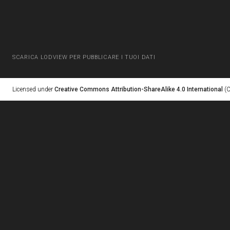
SCARICA LODVIEW PER PUBBLICARE I TUOI DATI
Licensed under
Creative Commons Attribution-ShareAlike 4.0 International
(C