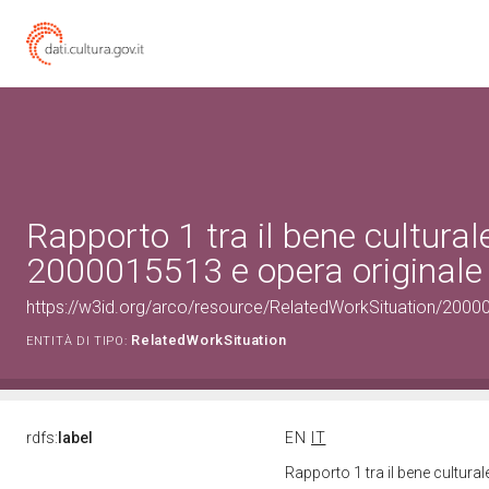
Rapporto 1 tra il bene cultural
2000015513 e opera originale 
https://w3id.org/arco/resource/RelatedWorkSituation/20000
RelatedWorkSituation
ENTITÀ DI TIPO:
rdfs:
label
EN
IT
Rapporto 1 tra il bene cultura