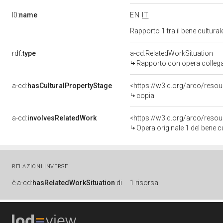
l0:
name
EN
IT
Rapporto 1 tra il bene cultura
rdf:
type
a-cd:RelatedWorkSituation
Rapporto con opera colleg
a-cd:
hasCulturalPropertyStage
<https://w3id.org/arco/resou
copia
a-cd:
involvesRelatedWork
<https://w3id.org/arco/reso
Opera originale 1 del bene 
RELAZIONI INVERSE
è
a-cd:
hasRelatedWorkSituation
di
1 risorsa