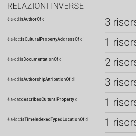
RELAZIONI INVERSE
3 risor
è
a-cd:
isAuthorOf
di
1 risor
è
a-loc:
isCulturalPropertyAddressOf
di
2 risor
è
a-cd:
isDocumentationOf
di
3 risor
è
a-cd:
isAuthorshipAttributionOf
di
1 risor
è
a-cat:
describesCulturalProperty
di
1 risor
è
a-loc:
isTimeIndexedTypedLocationOf
di