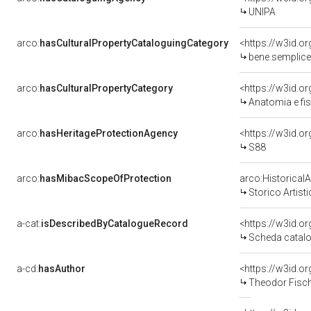
UNIPA
arco:
hasCulturalPropertyCataloguingCategory
<https://w3id.o
bene semplice
arco:
hasCulturalPropertyCategory
<https://w3id.o
Anatomia e fis
arco:
hasHeritageProtectionAgency
<https://w3id.
S88
arco:
hasMibacScopeOfProtection
arco:HistoricalA
Storico Artist
a-cat:
isDescribedByCatalogueRecord
<https://w3id.
Scheda catalo
a-cd:
hasAuthor
<https://w3id.
Theodor Fische