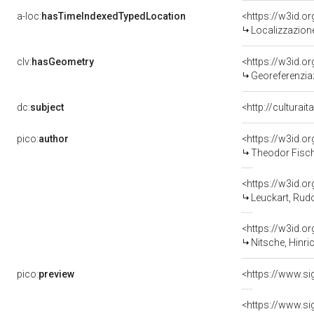
a-loc:
hasTimeIndexedTypedLocation
<https://w3id.
Localizzazione
clv:
hasGeometry
<https://w3id.
Georeferenzia
dc:
subject
<http://culturait
pico:
author
<https://w3id.
Theodor Fische
<https://w3id.
Leuckart, Rud
<https://w3id.
Nitsche, Hinr
pico:
preview