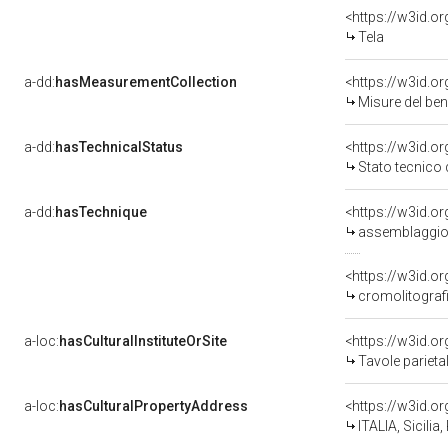
<https://w3id.o
Tela
a-dd:
hasMeasurementCollection
<https://w3id.
Misure del be
a-dd:
hasTechnicalStatus
<https://w3id.o
Stato tecnico
a-dd:
hasTechnique
<https://w3id.o
assemblaggi
<https://w3id.o
cromolitograf
a-loc:
hasCulturalInstituteOrSite
<https://w3id.o
Tavole parieta
a-loc:
hasCulturalPropertyAddress
<https://w3id.
ITALIA, Sicilia