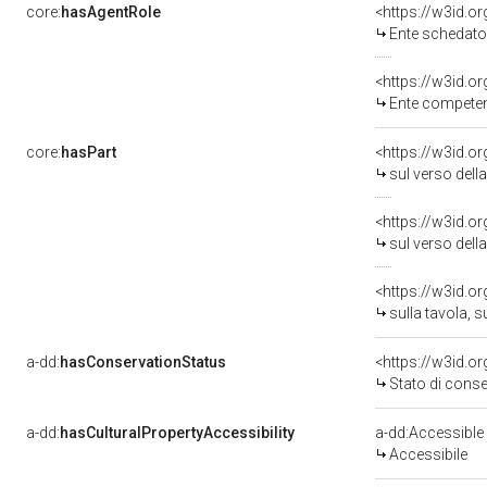
core:
hasAgentRole
<https://w3id.
Ente schedator
<https://w3id.o
Ente competente 
core:
hasPart
sul verso dell
sul verso della
<https://w3id.o
sulla tavola, s
a-dd:
hasConservationStatus
<https://w3id.o
Stato di cons
a-dd:
hasCulturalPropertyAccessibility
a-dd:Accessible
Accessibile