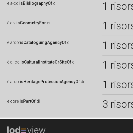
1 risor
è
a-cd:
isBibliographyOf
di
1 risor
è
clv:
isGeometryFor
di
1 risor
è
arco:
isCataloguingAgencyOf
di
1 risor
è
a-loc:
isCulturalInstituteOrSiteOf
di
1 risor
è
arco:
isHeritageProtectionAgencyOf
di
3 risor
è
core:
isPartOf
di