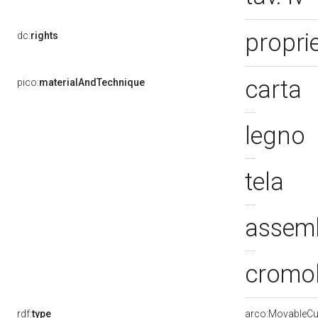
propri
dc:
rights
carta
pico:
materialAndTechnique
legno
tela
assem
cromol
rdf:
type
arco:MovableCul