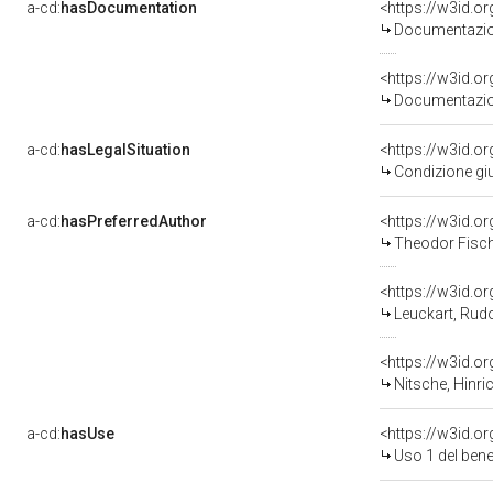
a-cd:
hasDocumentation
Documentazion
Documentazion
a-cd:
hasLegalSituation
Condizione giu
a-cd:
hasPreferredAuthor
<https://w3id.
Theodor Fische
<https://w3id.
Leuckart, Rud
<https://w3id.
Nitsche, Hinr
a-cd:
hasUse
<https://w3id.
Uso 1 del ben