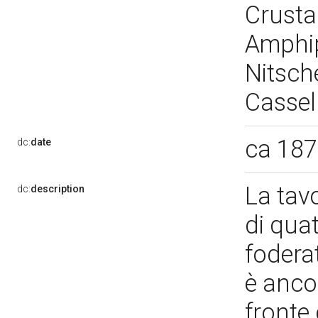
Crustac
Amphip
Nitsch
Cassel
ca 18
dc:
date
La tav
dc:
description
di quat
foderat
è anco
fronte 