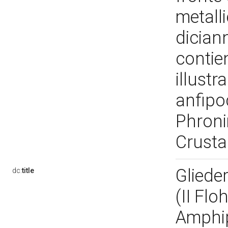
metalli
diciann
contien
illustr
anfipo
Phroni
Crust
Glieder
dc:
title
(II Fl
Amphip