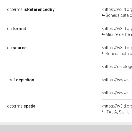
dcterms:
isReferencedBy
<https://w3id.
Scheda catalo
dc:
format
<https://w3id.
Misure del be
dc:
source
<https://w3id.
Scheda catalo
<https://catalog
foaf:
depiction
dcterms:
spatial
<https://w3id.
ITALIA, Sicilia