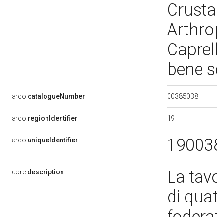
Crusta
Arthro
Caprell
bene s
00385038
arco:
catalogueNumber
19
arco:
regionIdentifier
19003
arco:
uniqueIdentifier
La tav
core:
description
di quat
foderat