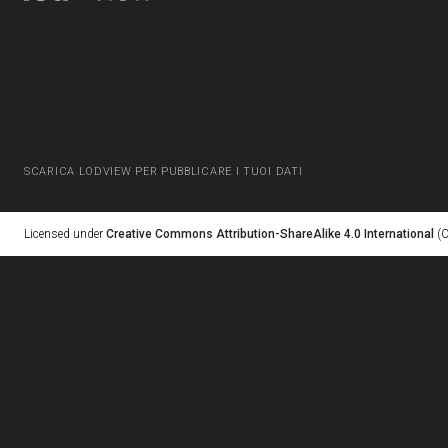
SCARICA LODVIEW PER PUBBLICARE I TUOI DATI
Licensed under
Creative Commons Attribution-ShareAlike 4.0 International
(C