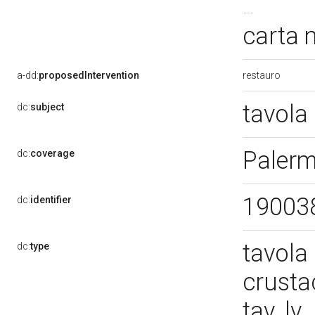
carta 
restauro
a-dd:
proposedIntervention
tavola 
dc:
subject
Palerm
dc:
coverage
19003
dc:
identifier
tavola
dc:
type
crusta
tav. lv