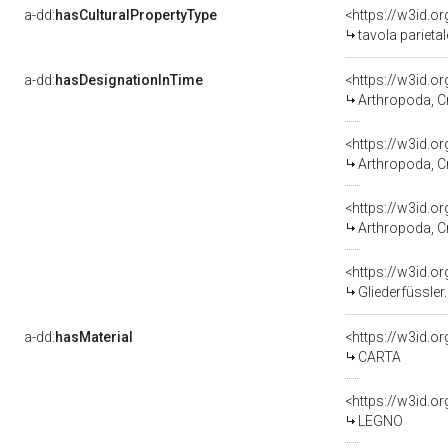
a-dd:
hasCulturalPropertyType
<https://w3id.
tavola parietal
a-dd:
hasDesignationInTime
Arthropoda, C
Arthropoda, 
Arthropoda, C
Gliederfüssler.
a-dd:
hasMaterial
<https://w3id.o
CARTA
<https://w3id.o
LEGNO