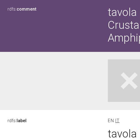
tavola 
rdfs:
comment
Crustac
Amphip
rdfs:
label
EN
IT
tavola 