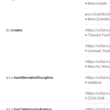
Bene mobile
arco:Scientific
Bene Scientif
dc:
creator
<https://w3id.
Theodor Fische
<https://w3id.
Leuckart, Rud
<https://w3id.
Nitsche, Hinr
arco:
hasAlternativeDiscipline
<https://w3id.o
didattica
<https://w3id.o
ZOOLOGIA
arco:
hasCataloguingAgency
<https://w3id.