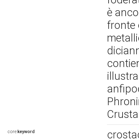
è anco
fronte 
metalli
diciann
contien
illustr
anfipo
Phroni
Crust
crosta
core:
keyword