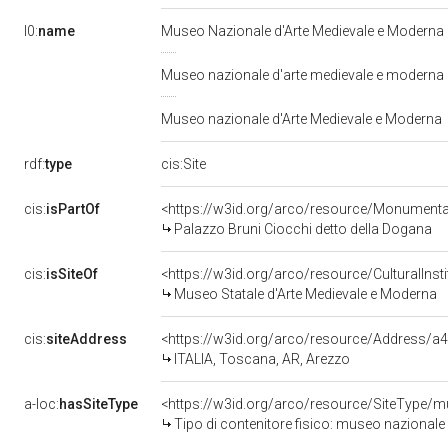
l0:
name
Museo Nazionale d'Arte Medievale e Moderna
Museo nazionale d'arte medievale e moderna
Museo nazionale d'Arte Medievale e Moderna
rdf:
type
cis:Site
cis:
isPartOf
<https://w3id.org/arco/resource/Monumental
Palazzo Bruni Ciocchi detto della Dogana
cis:
isSiteOf
<https://w3id.org/arco/resource/CulturalI
Museo Statale d'Arte Medievale e Moderna
cis:
siteAddress
<https://w3id.org/arco/resource/Address/
ITALIA, Toscana, AR, Arezzo
a-loc:
hasSiteType
<https://w3id.org/arco/resource/SiteType/
Tipo di contenitore fisico: museo nazionale