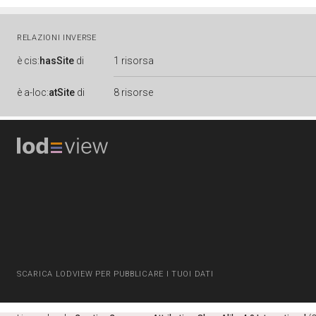
RELAZIONI INVERSE
è
cis:
hasSite
di
1 risorsa
è
a-loc:
atSite
di
8 risorse
SCARICA LODVIEW PER PUBBLICARE I TUOI DATI