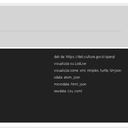
dati da:
https://dati.cultura.gov.it/sparql
visualizza su LodLive
visualizza come:
xml
,
ntriples
,
turtle
,
ld+json
odata:
atom
,
json
microdata:
html
,
json
rawdata:
csv
,
cxml