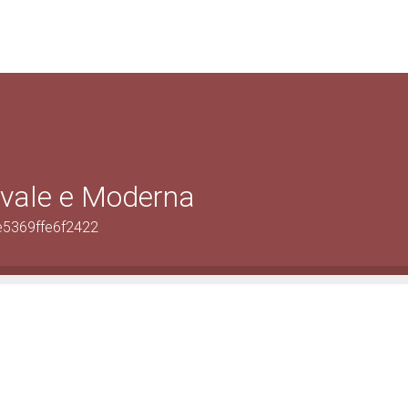
evale e Moderna
e5369ffe6f2422