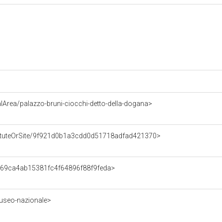
Area/palazzo-bruni-ciocchi-detto-della-dogana>
nstituteOrSite/9f921d0b1a3cdd0d51718adfad421370>
a469ca4ab15381fc4f64896f88f9feda>
museo-nazionale>