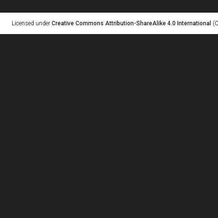
Licensed under
Creative Commons Attribution-ShareAlike 4.0 International
(C