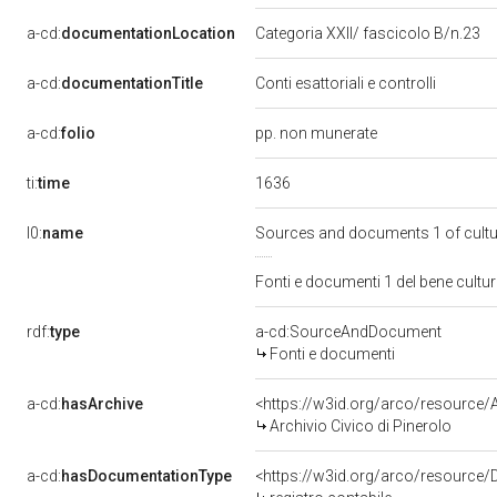
a-cd:
documentationLocation
Categoria XXII/ fascicolo B/n.23
a-cd:
documentationTitle
Conti esattoriali e controlli
a-cd:
folio
pp. non munerate
1636
ti:
time
l0:
name
Sources and documents 1 of cult
Fonti e documenti 1 del bene cult
rdf:
type
a-cd:SourceAndDocument
Fonti e documenti
a-cd:
hasArchive
<https://w3id.org/arco/resourc
Archivio Civico di Pinerolo
a-cd:
hasDocumentationType
<https://w3id.org/arco/resource/