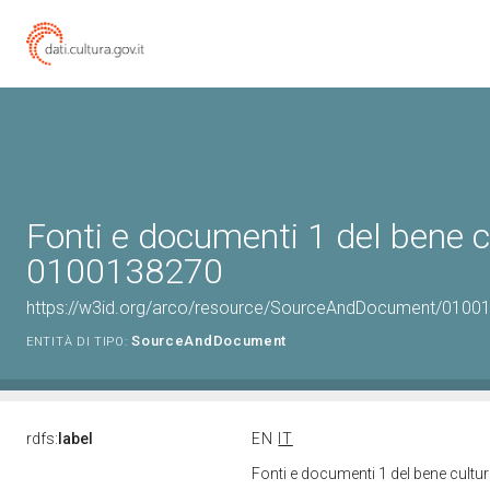
Fonti e documenti 1 del bene c
0100138270
https://w3id.org/arco/resource/SourceAndDocument/0100
SourceAndDocument
ENTITÀ DI TIPO:
rdfs:
label
EN
IT
Fonti e documenti 1 del bene cult