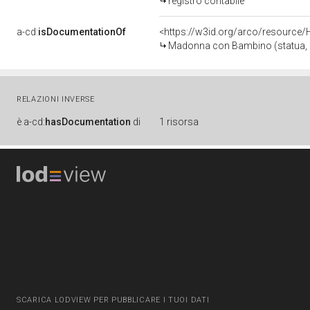
registro contabile
a-cd:
isDocumentationOf
<https://w3id.org/arco/resource/
Madonna con Bambino (statua, op
RELAZIONI INVERSE
è
a-cd:
hasDocumentation
di
1 risorsa
SCARICA LODVIEW PER PUBBLICARE I TUOI DATI