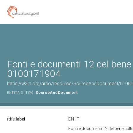
Fonti e documenti 12 del bene 
0100171904
https://w3id.org/arco/resource/SourceAndDocument/0100
SourceAndDocument
ENTITÀ DI TIPO:
rdfs:
label
EN
IT
Fonti e documenti 12 del bene cul