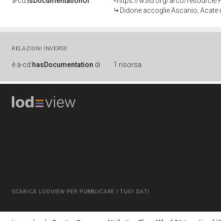
a-cd:
isDocumentationOf
<https://w3id.org/arco/resource/
Didone accoglie Ascanio, Acate e altri esuli troiani che recano doni (
RELAZIONI INVERSE
è
a-cd:
hasDocumentation
di
1 risorsa
SCARICA LODVIEW PER PUBBLICARE I TUOI DATI