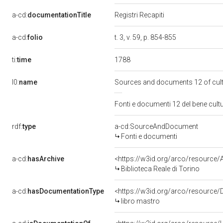
a-cd:
documentationTitle
Registri Recapiti
a-cd:
folio
t. 3, v. 59, p. 854-855
1788
ti:
time
l0:
name
Sources and documents 12 of cul
Fonti e documenti 12 del bene cul
rdf:
type
a-cd:SourceAndDocument
Fonti e documenti
a-cd:
hasArchive
<https://w3id.org/arco/resourc
Biblioteca Reale di Torino
a-cd:
hasDocumentationType
<https://w3id.org/arco/resource
libro mastro