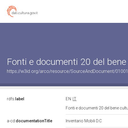
Fonti e documenti 20 del bene
https://w3id.org/arco/resource/SourceAndDocument/0100
rdfs:
label
EN
IT
Fonti e documenti 20 del bene cul
a-cd:
documentationTitle
Inventario Mobili D.C