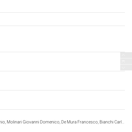
rancesco, Bianchi Carlo Felice, Rossi Mariano - manifattura torinese (ultimo quarto sec. XVIII)