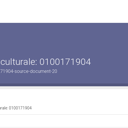
 culturale: 0100171904
171904-source-document-20
turale: 0100171904