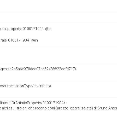
tural property: 0100171904
@en
turale: 0100171904
@en
e/Agent/b2a5a6e970dcd07ec62488822aafd717>
/DocumentationType/inventario>
HistoricOrArtisticProperty/0100171904>
roiani che recano doni (arazzo, opera isolata) di Bruno Antonio, Molinari Giovanni Domenico, De Mura F