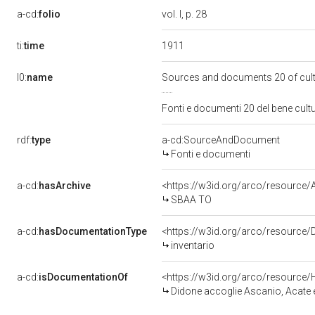
a-cd:
folio
vol. I, p. 28
1911
ti:
time
l0:
name
Sources and documents 20 of cul
Fonti e documenti 20 del bene cul
rdf:
type
a-cd:SourceAndDocument
Fonti e documenti
a-cd:
hasArchive
<https://w3id.org/arco/resourc
SBAA TO
a-cd:
hasDocumentationType
<https://w3id.org/arco/resource
inventario
a-cd:
isDocumentationOf
<https://w3id.org/arco/resource/
Didone accoglie Ascanio, Acate e altri esuli t