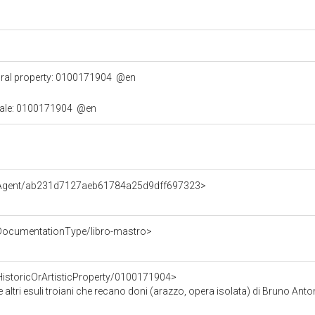
ural property: 0100171904
@en
urale: 0100171904
@en
e/Agent/ab231d7127aeb61784a25d9dff697323>
/DocumentationType/libro-mastro>
HistoricOrArtisticProperty/0100171904>
roiani che recano doni (arazzo, opera isolata) di Bruno Antonio, Molinari Giovanni Domenico, De Mura F