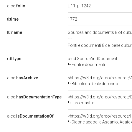
a-cd:
folio
t. 11, p. 1242
1772
ti:
time
l0:
name
Sources and documents 8 of cult
Fonti e documenti 8 del bene cult
rdf:
type
a-cd:SourceAndDocument
Fonti e documenti
a-cd:
hasArchive
<https://w3id.org/arco/resourc
Biblioteca Reale di Torino
a-cd:
hasDocumentationType
<https://w3id.org/arco/resource
libro mastro
a-cd:
isDocumentationOf
<https://w3id.org/arco/resource/
Didone accoglie Ascanio, Acate e altri esuli t