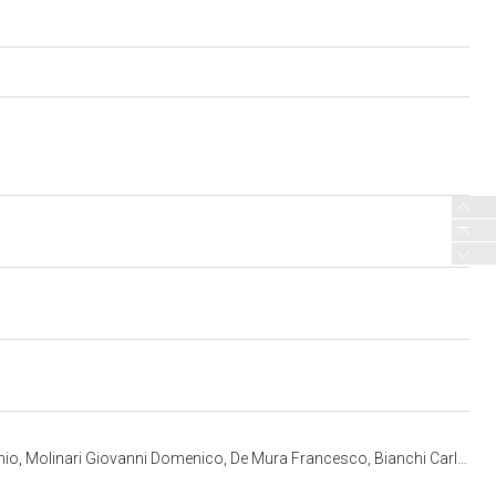
rancesco, Bianchi Carlo Felice, Rossi Mariano - manifattura torinese (ultimo quarto sec. XVIII)