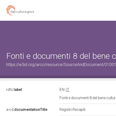
Fonti e documenti 8 del bene 
https://w3id.org/arco/resource/SourceAndDocument/0100
rdfs:
label
EN
IT
Fonti e documenti 8 del bene cult
a-cd:
documentationTitle
Registri Recapiti