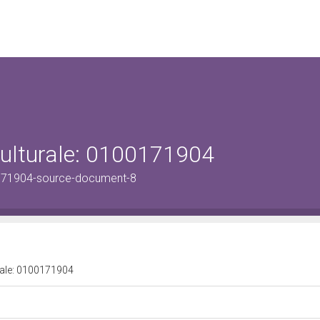
culturale: 0100171904
171904-source-document-8
urale: 0100171904