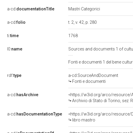
a-cd:
documentationTitle
Mastri Categorici
a-cd:
folio
t. 2, v. 42, p. 280
1768
ti:
time
l0:
name
Sources and documents 1 of cult
Fonti e documenti 1 del bene cult
rdf:
type
a-cd:SourceAndDocument
Fonti e documenti
a-cd:
hasArchive
<https://w3id.org/arco/resourc
Archivio di Stato di Torino, sez. R
a-cd:
hasDocumentationType
<https://w3id.org/arco/resource
libro mastro