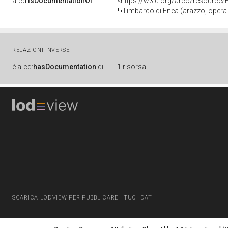
a-cd:
isDocumentationOf
<https://w3id.org/arco/resource/
l'imbarco di Enea (arazzo, opera isolata) di Mo
RELAZIONI INVERSE
è
a-cd:
hasDocumentation
di
1 risorsa
SCARICA LODVIEW PER PUBBLICARE I TUOI DATI