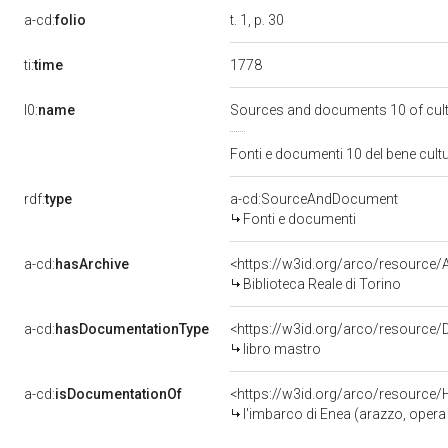
a-cd:
folio
t. 1, p. 30
1778
ti:
time
l0:
name
Sources and documents 10 of cul
Fonti e documenti 10 del bene cul
rdf:
type
a-cd:SourceAndDocument
Fonti e documenti
a-cd:
hasArchive
<https://w3id.org/arco/resourc
Biblioteca Reale di Torino
a-cd:
hasDocumentationType
<https://w3id.org/arco/resource
libro mastro
a-cd:
isDocumentationOf
<https://w3id.org/arco/resource/
l'imbarco di Enea (arazzo, opera