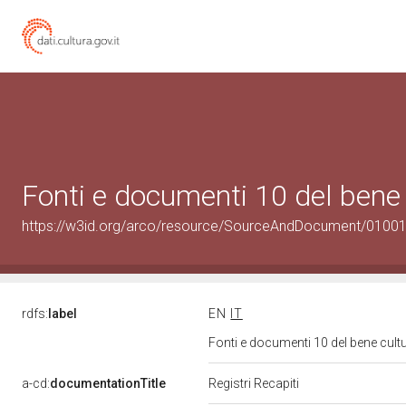
Fonti e documenti 10 del bene
https://w3id.org/arco/resource/SourceAndDocument/0100
rdfs:
label
EN
IT
Fonti e documenti 10 del bene cul
a-cd:
documentationTitle
Registri Recapiti