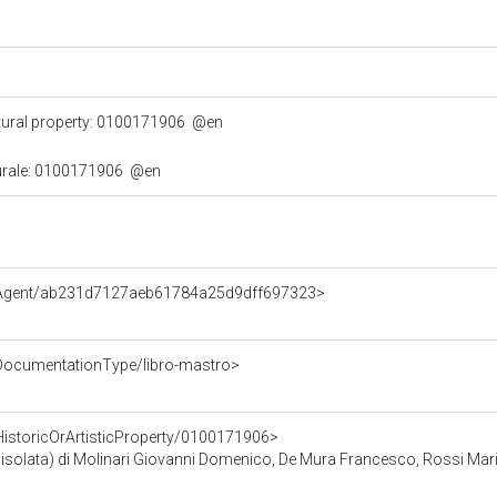
tural property: 0100171906
@en
turale: 0100171906
@en
e/Agent/ab231d7127aeb61784a25d9dff697323>
/DocumentationType/libro-mastro>
HistoricOrArtisticProperty/0100171906>
 isolata) di Molinari Giovanni Domenico, De Mura Francesco, Rossi Maria