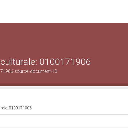
 culturale: 0100171906
171906-source-document-10
turale: 0100171906