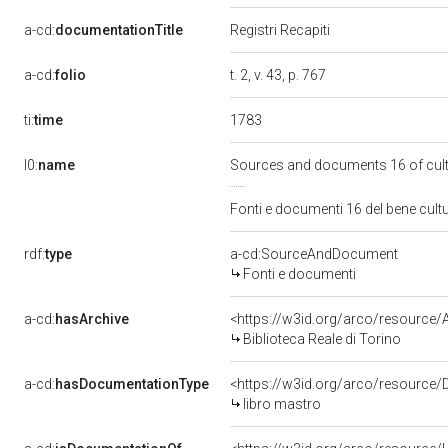
a-cd:
documentationTitle
Registri Recapiti
a-cd:
folio
t. 2, v. 43, p. 767
1783
ti:
time
l0:
name
Sources and documents 16 of cul
Fonti e documenti 16 del bene cul
rdf:
type
a-cd:SourceAndDocument
Fonti e documenti
a-cd:
hasArchive
<https://w3id.org/arco/resourc
Biblioteca Reale di Torino
a-cd:
hasDocumentationType
<https://w3id.org/arco/resource
libro mastro