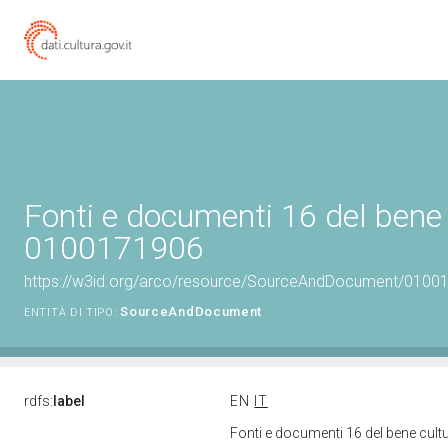
Fonti e documenti 16 del bene 
0100171906
https://w3id.org/arco/resource/SourceAndDocument/0100
SourceAndDocument
ENTITÀ DI TIPO:
rdfs:
label
EN
IT
Fonti e documenti 16 del bene cul