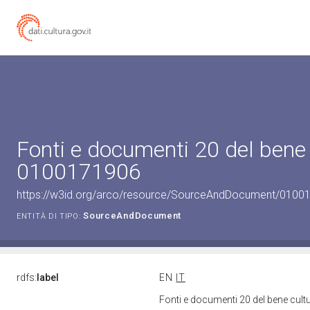
Fonti e documenti 20 del bene 
0100171906
https://w3id.org/arco/resource/SourceAndDocument/0100
SourceAndDocument
ENTITÀ DI TIPO:
rdfs:
label
EN
IT
Fonti e documenti 20 del bene cul