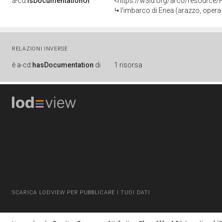
a-cd:
isDocumentationOf
<https://w3id.org/arco/resource/
l'imbarco di Enea (arazzo, opera isolata) di Mo
RELAZIONI INVERSE
è
a-cd:
hasDocumentation
di
1 risorsa
SCARICA LODVIEW PER PUBBLICARE I TUOI DATI