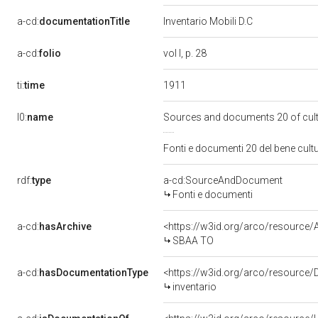
a-cd:
documentationTitle
Inventario Mobili D.C
a-cd:
folio
vol I, p. 28
1911
ti:
time
l0:
name
Sources and documents 20 of cul
Fonti e documenti 20 del bene cul
rdf:
type
a-cd:SourceAndDocument
Fonti e documenti
a-cd:
hasArchive
<https://w3id.org/arco/resourc
SBAA TO
a-cd:
hasDocumentationType
<https://w3id.org/arco/resource
inventario