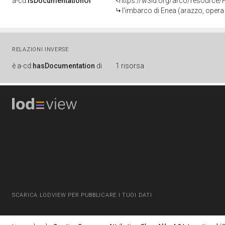
a-cd:
isDocumentationOf
<https://w3id.org/arco/resource/
l'imbarco di Enea (arazzo, opera isolata) di Mo
RELAZIONI INVERSE
è
a-cd:
hasDocumentation
di
1 risorsa
SCARICA LODVIEW PER PUBBLICARE I TUOI DATI