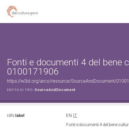
Fonti e documenti 4 del bene c
0100171906
https://w3id.org/arco/resource/SourceAndDocument/0100
SourceAndDocument
ENTITÀ DI TIPO:
rdfs:
label
EN
IT
Fonti e documenti 4 del bene cult