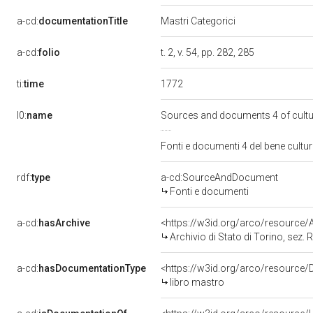
a-cd:
documentationTitle
Mastri Categorici
a-cd:
folio
t. 2, v. 54, pp. 282, 285
1772
ti:
time
l0:
name
Sources and documents 4 of cult
Fonti e documenti 4 del bene cult
rdf:
type
a-cd:SourceAndDocument
Fonti e documenti
a-cd:
hasArchive
<https://w3id.org/arco/resourc
Archivio di Stato di Torino, sez. R
a-cd:
hasDocumentationType
<https://w3id.org/arco/resource
libro mastro