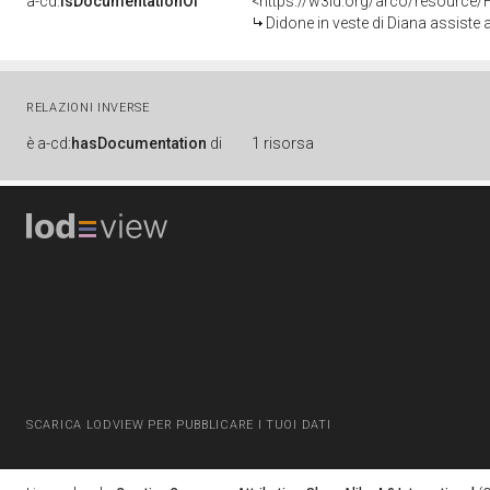
a-cd:
isDocumentationOf
<https://w3id.org/arco/resource/
Didone in veste di Diana assiste all'edificazione di Cartagine 
RELAZIONI INVERSE
è
a-cd:
hasDocumentation
di
1 risorsa
SCARICA LODVIEW PER PUBBLICARE I TUOI DATI