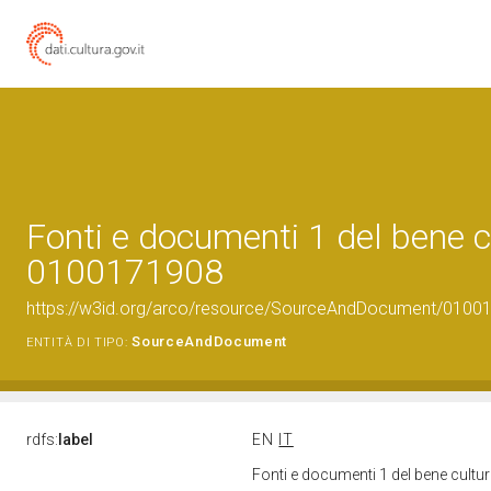
Fonti e documenti 1 del bene c
0100171908
https://w3id.org/arco/resource/SourceAndDocument/0100
SourceAndDocument
ENTITÀ DI TIPO:
rdfs:
label
EN
IT
Fonti e documenti 1 del bene cult