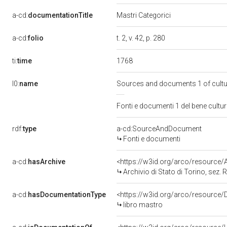
a-cd:
documentationTitle
Mastri Categorici
a-cd:
folio
t. 2, v. 42, p. 280
1768
ti:
time
l0:
name
Sources and documents 1 of cult
Fonti e documenti 1 del bene cult
rdf:
type
a-cd:SourceAndDocument
Fonti e documenti
a-cd:
hasArchive
<https://w3id.org/arco/resourc
Archivio di Stato di Torino, sez. R
a-cd:
hasDocumentationType
<https://w3id.org/arco/resource
libro mastro