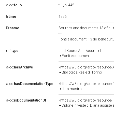
a-cd:
folio
t. 1, p. 445
1776
ti:
time
l0:
name
Sources and documents 13 of cul
Fonti e documenti 13 del bene cul
rdf:
type
a-cd:SourceAndDocument
Fonti e documenti
a-cd:
hasArchive
<https://w3id.org/arco/resourc
Biblioteca Reale di Torino
a-cd:
hasDocumentationType
<https://w3id.org/arco/resource
libro mastro
a-cd:
isDocumentationOf
<https://w3id.org/arco/resource/
Didone in veste di Diana assiste all'edif