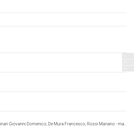
, De Mura Francesco, Rossi Mariano - manifattura torinese (ultimo quarto sec. XVIII)