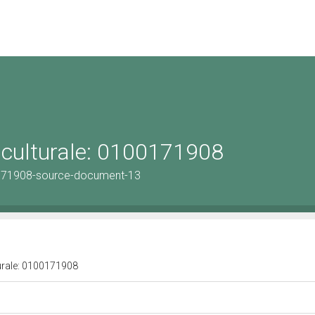
 culturale: 0100171908
171908-source-document-13
turale: 0100171908