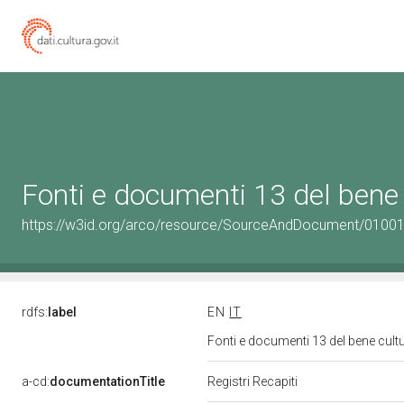
Fonti e documenti 13 del bene
https://w3id.org/arco/resource/SourceAndDocument/0100
rdfs:
label
EN
IT
Fonti e documenti 13 del bene cul
a-cd:
documentationTitle
Registri Recapiti