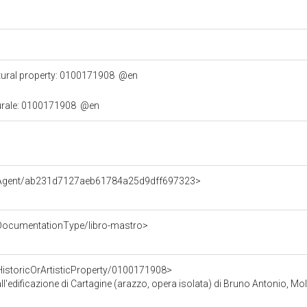
tural property: 0100171908
@en
turale: 0100171908
@en
e/Agent/ab231d7127aeb61784a25d9dff697323>
/DocumentationType/libro-mastro>
HistoricOrArtisticProperty/0100171908>
icazione di Cartagine (arazzo, opera isolata) di Bruno Antonio, Molinari Giovanni Domenico