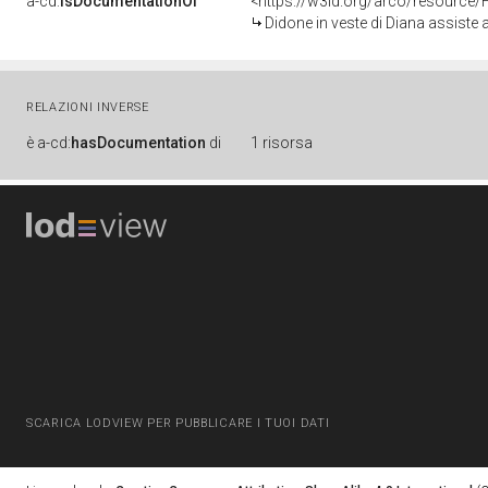
a-cd:
isDocumentationOf
<https://w3id.org/arco/resource/
Didone in veste di Diana assiste all'edificazione di Cartagine 
RELAZIONI INVERSE
è
a-cd:
hasDocumentation
di
1 risorsa
SCARICA LODVIEW PER PUBBLICARE I TUOI DATI