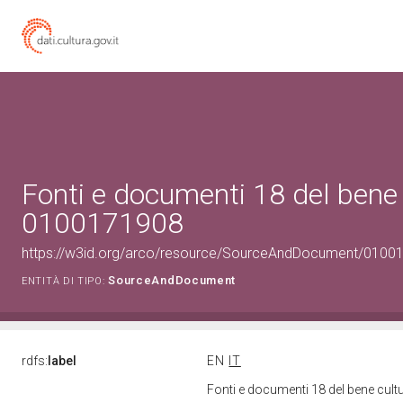
Fonti e documenti 18 del bene 
0100171908
https://w3id.org/arco/resource/SourceAndDocument/0100
SourceAndDocument
ENTITÀ DI TIPO:
rdfs:
label
EN
IT
Fonti e documenti 18 del bene cul