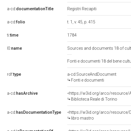
a-cd:
documentationTitle
Registri Recapiti
a-cd:
folio
t. 1, v. 45, p. 415
1784
ti:
time
l0:
name
Sources and documents 18 of cul
Fonti e documenti 18 del bene cul
rdf:
type
a-cd:SourceAndDocument
Fonti e documenti
a-cd:
hasArchive
<https://w3id.org/arco/resourc
Biblioteca Reale di Torino
a-cd:
hasDocumentationType
<https://w3id.org/arco/resource
libro mastro