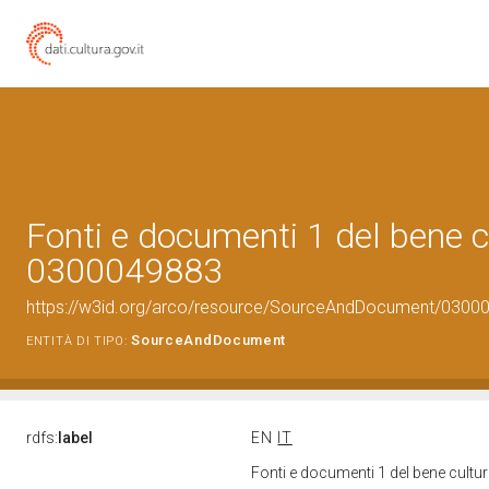
Fonti e documenti 1 del bene c
0300049883
https://w3id.org/arco/resource/SourceAndDocument/0300
SourceAndDocument
ENTITÀ DI TIPO:
rdfs:
label
EN
IT
Fonti e documenti 1 del bene cult