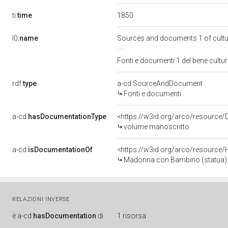
1850
ti:
time
l0:
name
Sources and documents 1 of cult
Fonti e documenti 1 del bene cult
rdf:
type
a-cd:SourceAndDocument
Fonti e documenti
a-cd:
hasDocumentationType
<https://w3id.org/arco/resource
volume manoscritto
a-cd:
isDocumentationOf
<https://w3id.org/arco/resource/
Madonna con Bambino (statua) - b
RELAZIONI INVERSE
è
a-cd:
hasDocumentation
di
1 risorsa