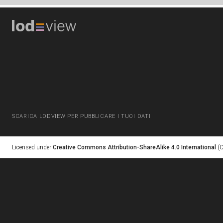
SCARICA LODVIEW PER PUBBLICARE I TUOI DATI
Licensed under
Creative Commons Attribution-ShareAlike 4.0 International
(C