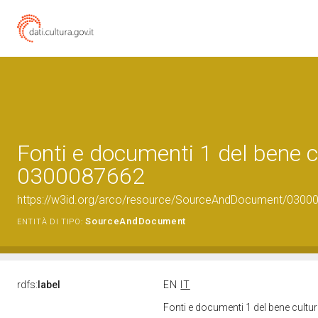
Fonti e documenti 1 del bene c
0300087662
https://w3id.org/arco/resource/SourceAndDocument/0300
SourceAndDocument
ENTITÀ DI TIPO:
rdfs:
label
EN
IT
Fonti e documenti 1 del bene cult