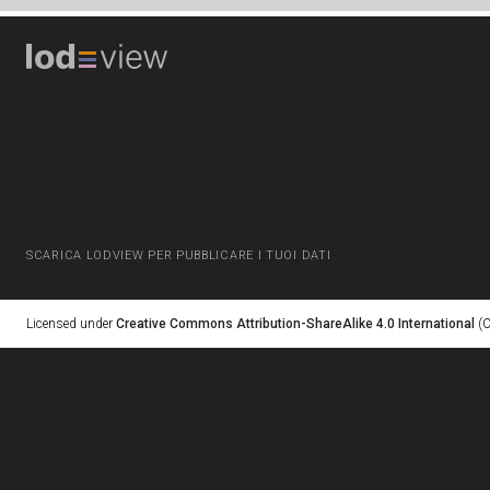
SCARICA LODVIEW PER PUBBLICARE I TUOI DATI
Licensed under
Creative Commons Attribution-ShareAlike 4.0 International
(C