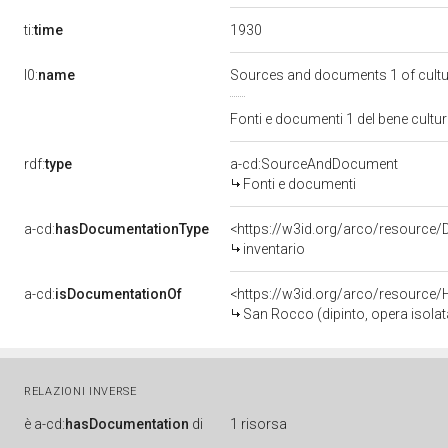
1930
ti:
time
l0:
name
Sources and documents 1 of cult
Fonti e documenti 1 del bene cult
rdf:
type
a-cd:SourceAndDocument
Fonti e documenti
a-cd:
hasDocumentationType
<https://w3id.org/arco/resource
inventario
a-cd:
isDocumentationOf
<https://w3id.org/arco/resource/
San Rocco (dipinto, opera isolata
RELAZIONI INVERSE
è
a-cd:
hasDocumentation
di
1 risorsa