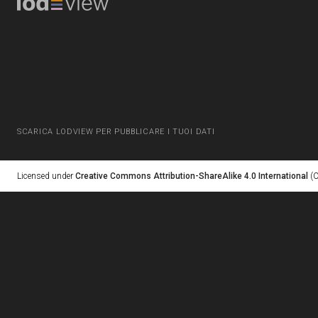
SCARICA LODVIEW PER PUBBLICARE I TUOI DATI
Licensed under
Creative Commons Attribution-ShareAlike 4.0 International
(C