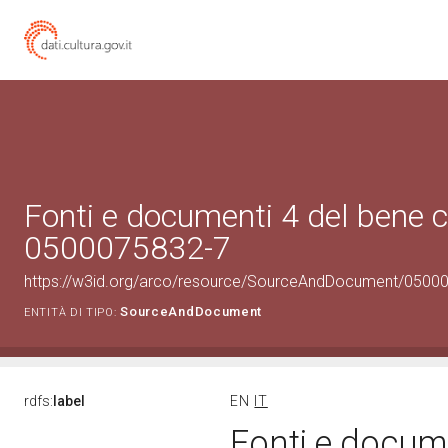
Fonti e documenti 4 del bene c
0500075832-7
https://w3id.org/arco/resource/SourceAndDocument/0500
SourceAndDocument
ENTITÀ DI TIPO:
rdfs:
label
EN
IT
Fonti e docume