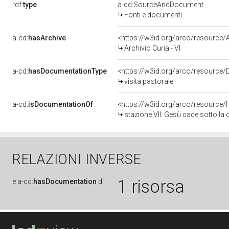
rdf:
type
a-cd:SourceAndDocument
Fonti e documenti
a-cd:
hasArchive
<https://w3id.org/arco/resourc
Archivio Curia - VI
a-cd:
hasDocumentationType
<https://w3id.org/arco/resource/
visita pastorale
a-cd:
isDocumentationOf
<https://w3id.org/arco/resource/
stazione VII: Gesù cade sotto la cr
RELAZIONI INVERSE
1 risorsa
è
a-cd:
hasDocumentation
di