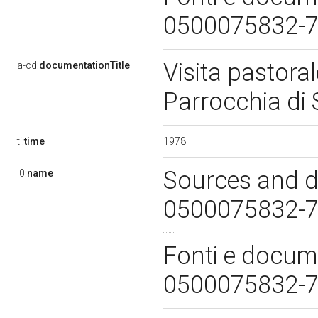
0500075832-
Visita pastora
a-cd:
documentationTitle
Parrocchia di S
1978
ti:
time
Sources and d
l0:
name
0500075832-
Fonti e docume
0500075832-