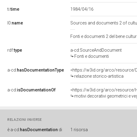
ti:
time
1984/04/16
l0:
name
Sources and documents 2 of cult
Fonti e documenti 2 del bene cult
rdf:
type
a-cd:SourceAndDocument
Fonti e documenti
a-cd:
hasDocumentationType
<https://w3id.org/arco/resource/
relazione storico-artistica
a-cd:
isDocumentationOf
<https://w3id.org/arco/resource/
motivi decorativi geometrici e veg
RELAZIONI INVERSE
è
a-cd:
hasDocumentation
di
1 risorsa