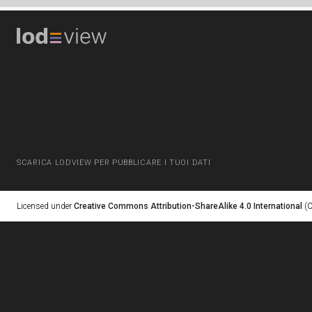
SCARICA LODVIEW PER PUBBLICARE I TUOI DATI
Licensed under
Creative Commons Attribution-ShareAlike 4.0 International
(C