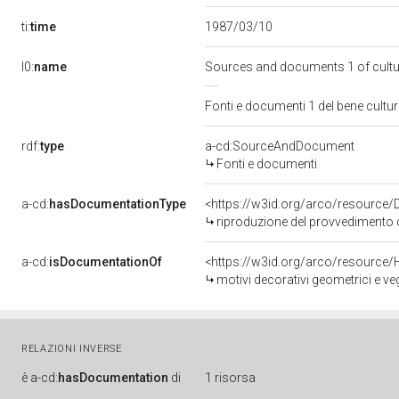
ti:
time
1987/03/10
l0:
name
Sources and documents 1 of cult
Fonti e documenti 1 del bene cult
rdf:
type
a-cd:SourceAndDocument
Fonti e documenti
a-cd:
hasDocumentationType
<https://w3id.org/arco/resource/
riproduzione del provvedimento d
a-cd:
isDocumentationOf
<https://w3id.org/arco/resource/
motivi decorativi geometrici e vege
RELAZIONI INVERSE
è
a-cd:
hasDocumentation
di
1 risorsa