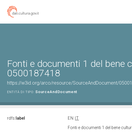
Fonti e documenti 1 del bene c
0500187418
https://w3id.org/arco/resource/SourceAndDocument/0500
SourceAndDocument
ENTITÀ DI TIPO:
rdfs:
label
EN
IT
Fonti e documenti 1 del bene cult