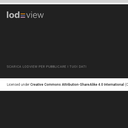
SCARICA LODVIEW PER PUBBLICARE I TUOI DATI
Licensed under
Creative Commons Attribution-ShareAlike 4.0 International
(C