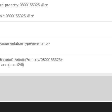
ural property: 0800155325
@en
urale: 0800155325
@en
/DocumentationType/inventario>
HistoricOrArtisticProperty/0800155325>
iano (sec. XVII)