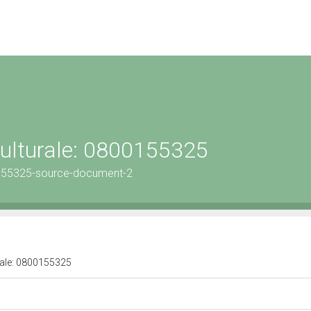
culturale: 0800155325
155325-source-document-2
urale: 0800155325