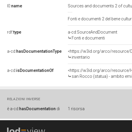
l0:
name
Sources and documents 2 of cult
Fonti e documenti 2 del bene cult
rdf:
type
a-cd:SourceAndDocument
Fonti e documenti
a-cd:
hasDocumentationType
<https://w3id.org/arco/resource
inventario
a-cd:
isDocumentationOf
<https://w3id.org/arco/resource/
san Rocco (statua) - ambito emil
RELAZIONI INVERSE
è
a-cd:
hasDocumentation
di
1 risorsa