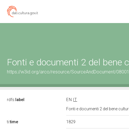
Fonti e documenti 2 del bene 
https://w3id.org/arco/resource/SourceAndDocument/0800
rdfs:
label
EN
IT
Fonti e documenti 2 del bene cult
1829
ti:
time