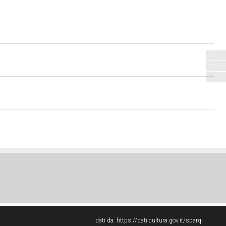
dati da:
https://dati.cultura.gov.it/sparql