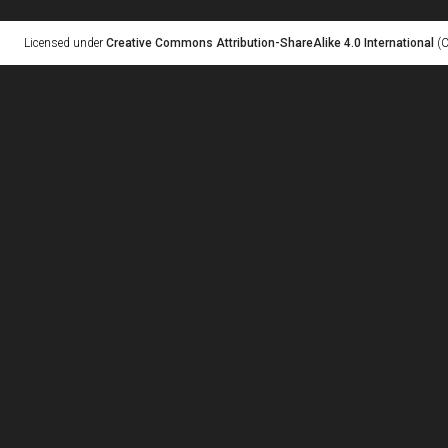
Licensed under
Creative Commons Attribution-ShareAlike 4.0 International
(C