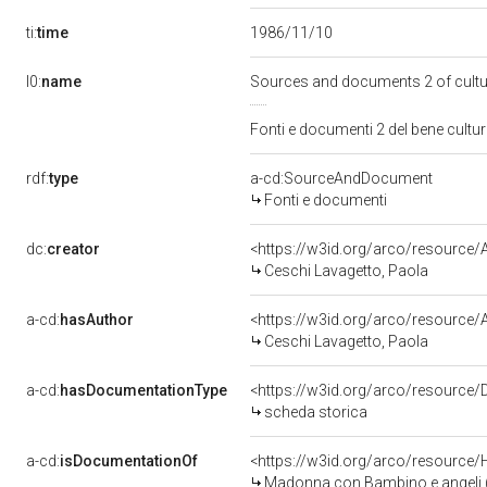
ti:
time
1986/11/10
l0:
name
Sources and documents 2 of cult
Fonti e documenti 2 del bene cult
rdf:
type
a-cd:SourceAndDocument
Fonti e documenti
dc:
creator
<https://w3id.org/arco/resourc
Ceschi Lavagetto, Paola
a-cd:
hasAuthor
<https://w3id.org/arco/resourc
Ceschi Lavagetto, Paola
a-cd:
hasDocumentationType
<https://w3id.org/arco/resource
scheda storica
a-cd:
isDocumentationOf
<https://w3id.org/arco/resource/
Madonna con Bambino e angeli (d