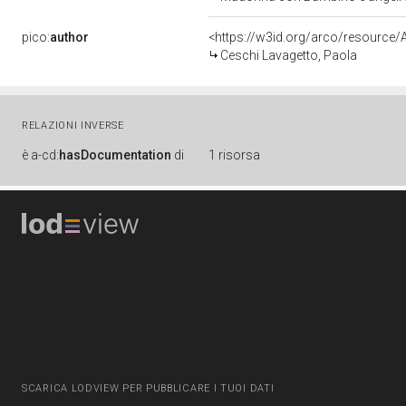
pico:
author
<https://w3id.org/arco/resourc
Ceschi Lavagetto, Paola
RELAZIONI INVERSE
è
a-cd:
hasDocumentation
di
1 risorsa
SCARICA LODVIEW PER PUBBLICARE I TUOI DATI