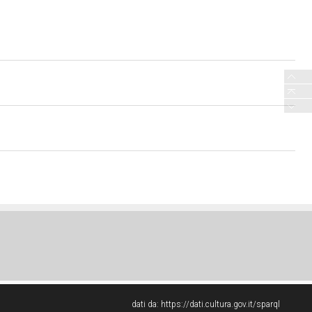
dati da:
https://dati.cultura.gov.it/sparql