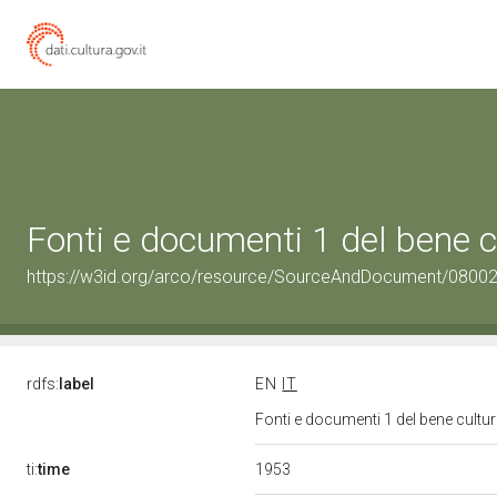
Fonti e documenti 1 del bene 
https://w3id.org/arco/resource/SourceAndDocument/0800
rdfs:
label
EN
IT
Fonti e documenti 1 del bene cult
1953
ti:
time