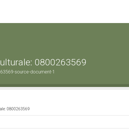
culturale: 0800263569
263569-source-document-1
urale: 0800263569