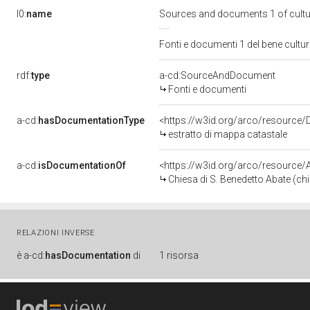
l0:
name
Sources and documents 1 of cult
Fonti e documenti 1 del bene cult
rdf:
type
a-cd:SourceAndDocument
Fonti e documenti
a-cd:
hasDocumentationType
<https://w3id.org/arco/resource/
estratto di mappa catastale
a-cd:
isDocumentationOf
<https://w3id.org/arco/resource
Chiesa di S. Benedetto Abate (chi
RELAZIONI INVERSE
è
a-cd:
hasDocumentation
di
1 risorsa