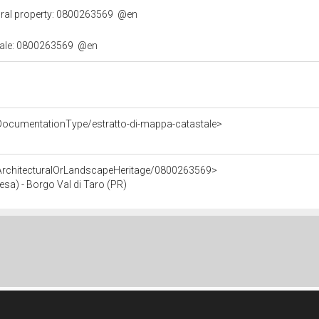
ural property: 0800263569
@en
urale: 0800263569
@en
DocumentationType/estratto-di-mappa-catastale>
/ArchitecturalOrLandscapeHeritage/0800263569>
esa) - Borgo Val di Taro (PR)