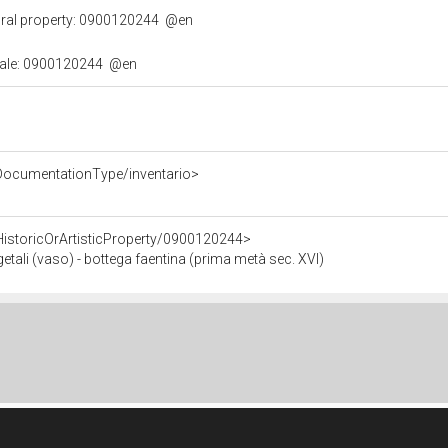
ural property: 0900120244
@en
urale: 0900120244
@en
/DocumentationType/inventario>
HistoricOrArtisticProperty/0900120244>
getali (vaso) - bottega faentina (prima metà sec. XVI)