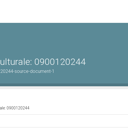
culturale: 0900120244
120244-source-document-1
urale: 0900120244