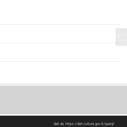
dati da:
https://dati.cultura.gov.it/sparql