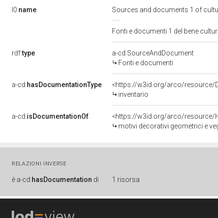
l0:
name
Sources and documents 1 of cult
Fonti e documenti 1 del bene cult
rdf:
type
a-cd:SourceAndDocument
Fonti e documenti
a-cd:
hasDocumentationType
<https://w3id.org/arco/resource
inventario
a-cd:
isDocumentationOf
<https://w3id.org/arco/resource/
motivi decorativi geometrici e ve
RELAZIONI INVERSE
è
a-cd:
hasDocumentation
di
1 risorsa