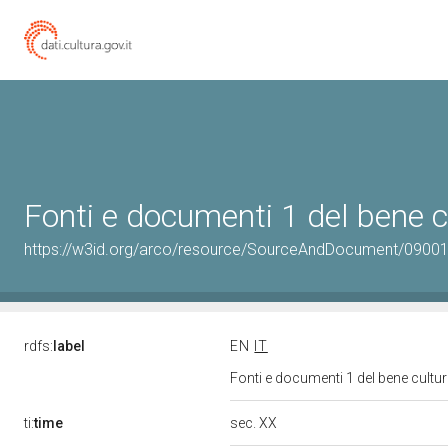
Fonti e documenti 1 del bene 
https://w3id.org/arco/resource/SourceAndDocument/0900
rdfs:
label
EN
IT
Fonti e documenti 1 del bene cult
sec. XX
ti:
time