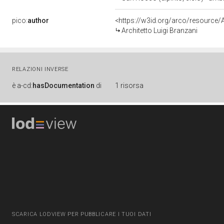
pico:
author
<https://w3id.org/arco/resourc
Architetto Luigi Branzani
RELAZIONI INVERSE
è
a-cd:
hasDocumentation
di
1 risorsa
SCARICA LODVIEW PER PUBBLICARE I TUOI DATI