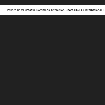
Licensed under
Creative Commons Attribution-ShareAlike 4.0 International
(C