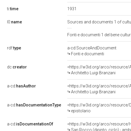
1931
ti:
time
l0:
name
Sources and documents 1 of cult
Fonti e documenti 1 del bene cult
rdf:
type
a-cd:SourceAndDocument
Fonti e documenti
dc:
creator
<https://w3id.org/arco/resourc
Architetto Luigi Branzani
a-cd:
hasAuthor
<https://w3id.org/arco/resourc
Architetto Luigi Branzani
a-cd:
hasDocumentationType
<https://w3id.org/arco/resource/
epistolario
a-cd:
isDocumentationOf
<https://w3id.org/arco/resource/
San Rocco (dipinto, ciclo) - ambi