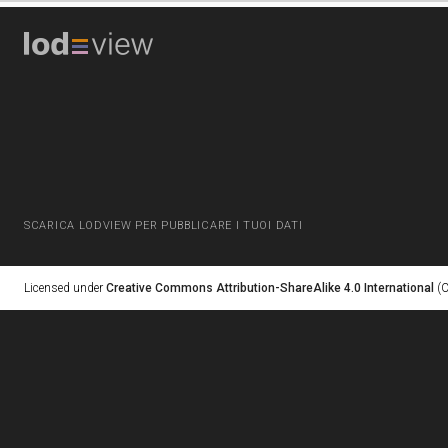
SCARICA LODVIEW PER PUBBLICARE I TUOI DATI
Licensed under
Creative Commons Attribution-ShareAlike 4.0 International
(C