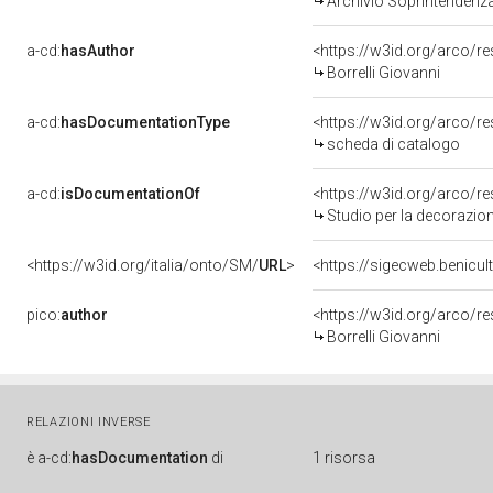
Archivio Soprintendenz
a-cd:
hasAuthor
<https://w3id.org/arco
Borrelli Giovanni
a-cd:
hasDocumentationType
<https://w3id.org/arco/
scheda di catalogo
a-cd:
isDocumentationOf
<https://w3id.org/arco/r
Studio per la decorazione di un soffitto, 
<https://w3id.org/italia/onto/SM/
URL
>
<https://sigecweb.benicu
pico:
author
<https://w3id.org/arco
Borrelli Giovanni
RELAZIONI INVERSE
è
a-cd:
hasDocumentation
di
1 risorsa