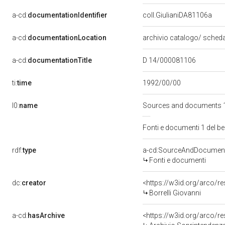
a-cd:
documentationIdentifier
coll.GiulianiDA81106a
a-cd:
documentationLocation
archivio catalogo/ scheda
a-cd:
documentationTitle
D 14/000081106
ti:
time
1992/00/00
l0:
name
Sources and documents 1
Fonti e documenti 1 del b
rdf:
type
a-cd:SourceAndDocumen
Fonti e documenti
dc:
creator
<https://w3id.org/arco
Borrelli Giovanni
a-cd:
hasArchive
<https://w3id.org/arco