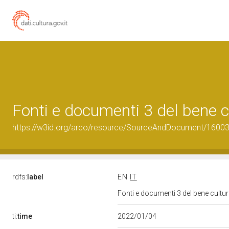
Fonti e documenti 3 del bene 
https://w3id.org/arco/resource/SourceAndDocument/1600
rdfs:
label
EN
IT
Fonti e documenti 3 del bene cult
ti:
time
2022/01/04