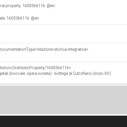
ural property: 1600366116
@en
urale: 1600366116
@en
DocumentationType/relazione-storica-integrativa>
HistoricOrArtisticProperty/1600366116>
etali (boccale, opera isolata) - bottega di Cutrofiano (inizio XV)