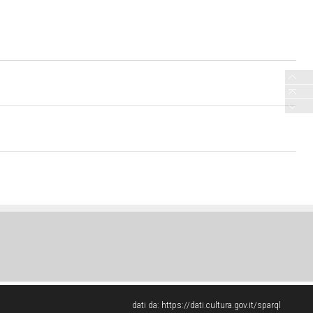
dati da:
https://dati.cultura.gov.it/sparql