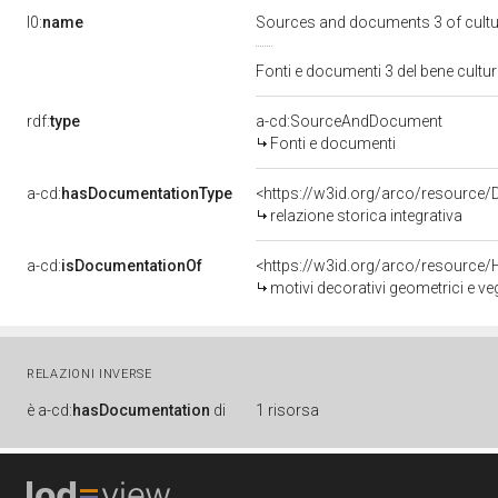
l0:
name
Sources and documents 3 of cult
Fonti e documenti 3 del bene cult
rdf:
type
a-cd:SourceAndDocument
Fonti e documenti
a-cd:
hasDocumentationType
<https://w3id.org/arco/resource/
relazione storica integrativa
a-cd:
isDocumentationOf
<https://w3id.org/arco/resource/
motivi decorativi geometrici e veg
RELAZIONI INVERSE
è
a-cd:
hasDocumentation
di
1 risorsa