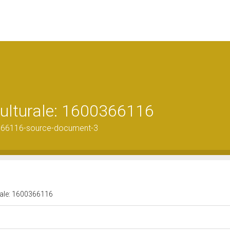
culturale: 1600366116
366116-source-document-3
urale: 1600366116