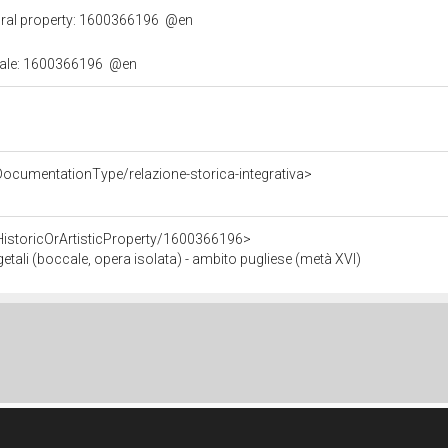
ural property: 1600366196
@en
urale: 1600366196
@en
DocumentationType/relazione-storica-integrativa>
HistoricOrArtisticProperty/1600366196>
getali (boccale, opera isolata) - ambito pugliese (metà XVI)