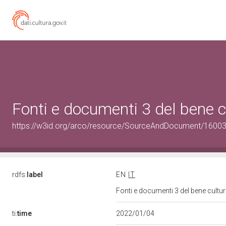
Fonti e documenti 3 del bene 
https://w3id.org/arco/resource/SourceAndDocument/1600
rdfs:
label
EN
IT
Fonti e documenti 3 del bene cult
ti:
time
2022/01/04