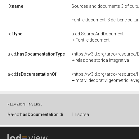
l0:
name
Sources and documents 3 of cult
Fonti e documenti 3 del bene cult
rdf:
type
a-cd:SourceAndDocument
Fonti e documenti
a-cd:
hasDocumentationType
<https://w3id.org/arco/resource/
relazione storica integrativa
a-cd:
isDocumentationOf
<https://w3id.org/arco/resource/
motivi decorativi geometrici e ve
RELAZIONI INVERSE
è
a-cd:
hasDocumentation
di
1 risorsa