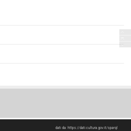
dati da:
https://dati.cultura.gov.it/sparql