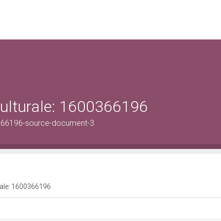
culturale: 1600366196
366196-source-document-3
urale: 1600366196