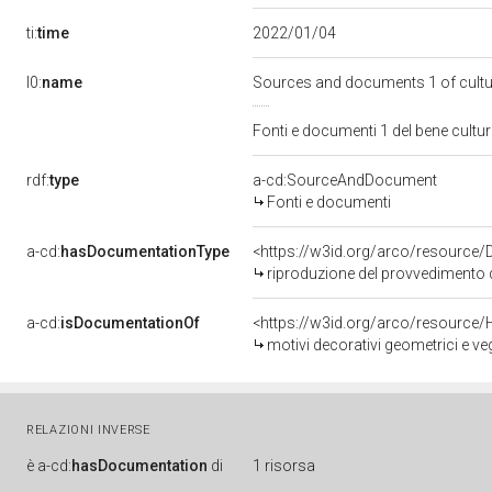
ti:
time
2022/01/04
l0:
name
Sources and documents 1 of cult
Fonti e documenti 1 del bene cult
rdf:
type
a-cd:SourceAndDocument
Fonti e documenti
a-cd:
hasDocumentationType
<https://w3id.org/arco/resource/
riproduzione del provvedimento d
a-cd:
isDocumentationOf
<https://w3id.org/arco/resource/
motivi decorativi geometrici e ve
RELAZIONI INVERSE
è
a-cd:
hasDocumentation
di
1 risorsa