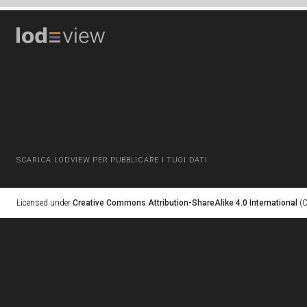
SCARICA LODVIEW PER PUBBLICARE I TUOI DATI
Licensed under
Creative Commons Attribution-ShareAlike 4.0 International
(C