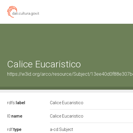
Calice Eucaristico
https://w3id.org/arco/resource/Subject/13ee40d0f88e30
rdfs:
label
Calice Eucaristico
l0:
name
Calice Eucaristico
rdf:
type
a-cd:Subject