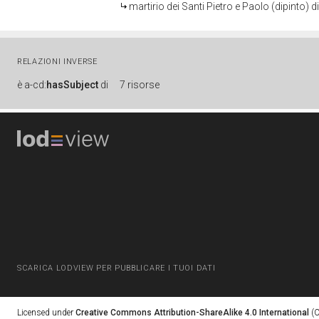
martirio dei Santi Pietro e Paolo (dipinto) d
RELAZIONI INVERSE
è
a-cd:
hasSubject
di
7 risorse
SCARICA LODVIEW PER PUBBLICARE I TUOI DATI
Licensed under
Creative Commons Attribution-ShareAlike 4.0 International
(C