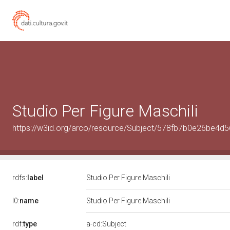
Studio Per Figure Maschili
https://w3id.org/arco/resource/Subject/578fb7b0e26be4
rdfs:
label
Studio Per Figure Maschili
l0:
name
Studio Per Figure Maschili
rdf:
type
a-cd:Subject