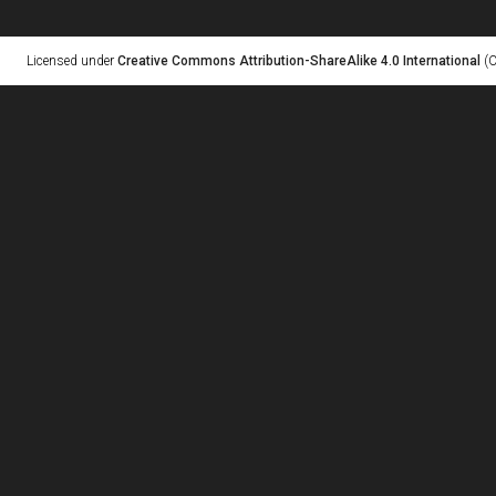
Licensed under
Creative Commons Attribution-ShareAlike 4.0 International
(C