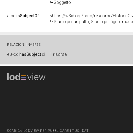
Soggetto
a-cd:
isSubjectOf
<https://w3id.org/arco/resource/HistoricO
Studio per un putto, Studio per figure maschili (
RELAZIONI INVERSE
è
a-cd:
hasSubject
di
1 risorsa
SCARICA LODVIEW PER PUBBLICARE I TUOI DATI