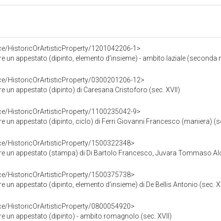
ce/HistoricOrArtisticProperty/1201042206-1>
un appestato (dipinto, elemento d'insieme) - ambito laziale (seconda m
ce/HistoricOrArtisticProperty/0300201206-12>
un appestato (dipinto) di Caresana Cristoforo (sec. XVII)
ce/HistoricOrArtisticProperty/1100235042-9>
un appestato (dipinto, ciclo) di Ferri Giovanni Francesco (maniera) (se
ce/HistoricOrArtisticProperty/1500322348>
 un appestato (stampa) di Di Bartolo Francesco, Juvara Tommaso Aloi
ce/HistoricOrArtisticProperty/1500375738>
un appestato (dipinto, elemento d'insieme) di De Bellis Antonio (sec. X
ce/HistoricOrArtisticProperty/0800054920>
 un appestato (dipinto) - ambito romagnolo (sec. XVII)