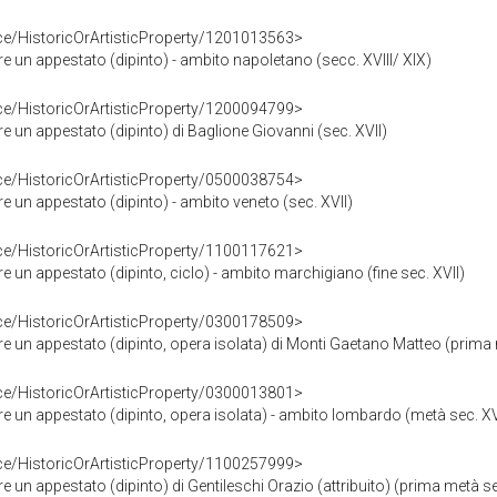
ce/HistoricOrArtisticProperty/1201013563>
un appestato (dipinto) - ambito napoletano (secc. XVIII/ XIX)
ce/HistoricOrArtisticProperty/1200094799>
un appestato (dipinto) di Baglione Giovanni (sec. XVII)
ce/HistoricOrArtisticProperty/0500038754>
un appestato (dipinto) - ambito veneto (sec. XVII)
ce/HistoricOrArtisticProperty/1100117621>
un appestato (dipinto, ciclo) - ambito marchigiano (fine sec. XVII)
ce/HistoricOrArtisticProperty/0300178509>
un appestato (dipinto, opera isolata) di Monti Gaetano Matteo (prima 
ce/HistoricOrArtisticProperty/0300013801>
un appestato (dipinto, opera isolata) - ambito lombardo (metà sec. XV
ce/HistoricOrArtisticProperty/1100257999>
n appestato (dipinto) di Gentileschi Orazio (attribuito) (prima metà se