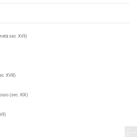
età sec. XVII)
c. XVIII)
sio (sec. XIX)
VII)