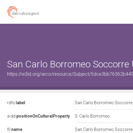
San Carlo Borromeo Soccorre
https://w3id.org/arco/resource/Subject/5dce3bb76362b4
rdfs:
label
San Carlo Borromeo Soccorre
a-dd:
positionOnCulturalProperty
S. Carlo Borromeo
l0:
name
San Carlo Borromeo Soccorre