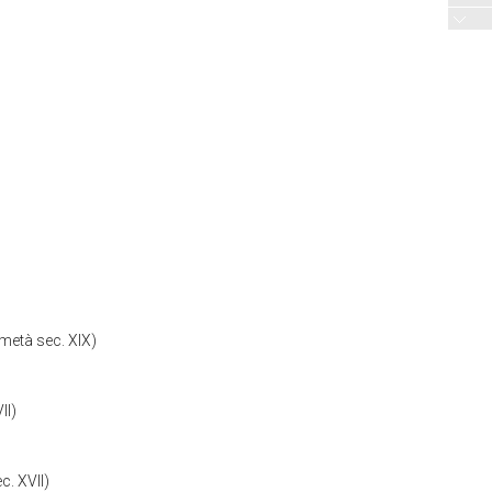
metà sec. XIX)
II)
c. XVII)