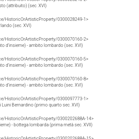
isto (attribuito) (sec. XVI)
ce/HistoricOrArtisticProperty/0300028249-1>
rlando (sec. XVI)
ce/HistoricOrArtisticProperty/0300070160-2>
ento d'insieme) - ambito lombardo (sec. XVI)
ce/HistoricOrArtisticProperty/0300070160-5>
ento d'insieme) - ambito lombardo (sec. XVI)
ce/HistoricOrArtisticProperty/0300070160-8>
ento d'insieme) - ambito lombardo (sec. XVI)
ce/HistoricOrArtisticProperty/0300097773-1>
) di Luini Bernardino (primo quarto sec. XVI)
ce/HistoricOrArtisticProperty/0300202688A-14>
nsieme) - bottega lombarda (prima metà sec. XVII)
ce/HistoricOrArtisticProperty/0300202688A-15>