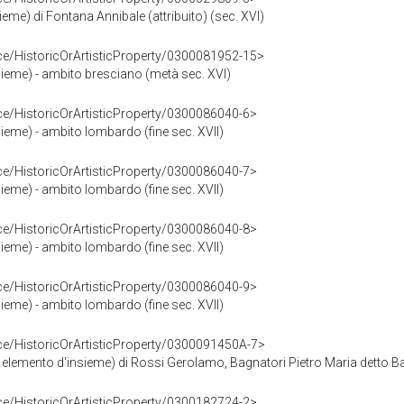
sieme) di Fontana Annibale (attribuito) (sec. XVI)
ce/HistoricOrArtisticProperty/0300081952-15>
nsieme) - ambito bresciano (metà sec. XVI)
ce/HistoricOrArtisticProperty/0300086040-6>
nsieme) - ambito lombardo (fine sec. XVII)
ce/HistoricOrArtisticProperty/0300086040-7>
nsieme) - ambito lombardo (fine sec. XVII)
ce/HistoricOrArtisticProperty/0300086040-8>
nsieme) - ambito lombardo (fine sec. XVII)
ce/HistoricOrArtisticProperty/0300086040-9>
nsieme) - ambito lombardo (fine sec. XVII)
ce/HistoricOrArtisticProperty/0300091450A-7>
a, elemento d'insieme) di Rossi Gerolamo, Bagnatori Pietro Maria detto 
ce/HistoricOrArtisticProperty/0300182724-2>