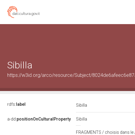
Sibilla
https://w3id.org/arco/resource/Subject/8024de6afeec6e
rdfs:
label
Sibilla
a-dd:
positionOnCulturalProperty
Sibilla
FRAGMENTS / choisis dans le / P