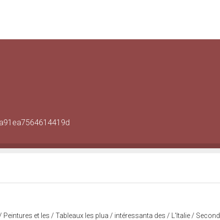
87a91ea7564614419d
eintures et les / Tableaux les plua / intéressanta des / L'Italie / Seco