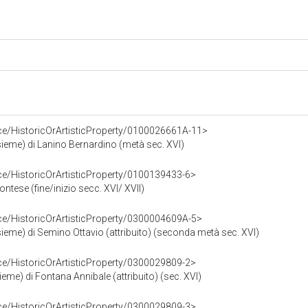
ce/HistoricOrArtisticProperty/0100026661A-11>
nsieme) di Lanino Bernardino (metà sec. XVI)
ce/HistoricOrArtisticProperty/0100139433-6>
ontese (fine/inizio secc. XVI/ XVII)
ce/HistoricOrArtisticProperty/0300004609A-5>
nsieme) di Semino Ottavio (attribuito) (seconda metà sec. XVI)
ce/HistoricOrArtisticProperty/0300029809-2>
sieme) di Fontana Annibale (attribuito) (sec. XVI)
ce/HistoricOrArtisticProperty/0300029809-3>