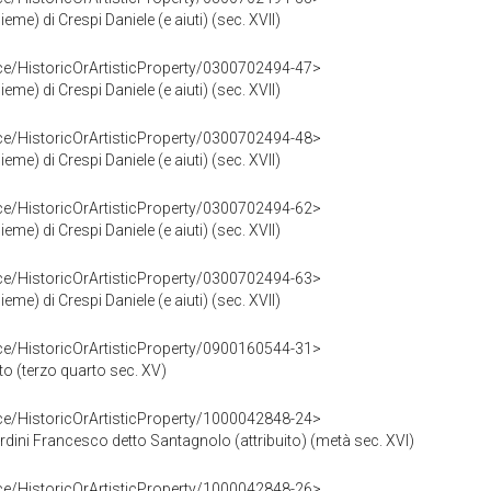
ieme) di Crespi Daniele (e aiuti) (sec. XVII)
ce/HistoricOrArtisticProperty/0300702494-47>
ieme) di Crespi Daniele (e aiuti) (sec. XVII)
ce/HistoricOrArtisticProperty/0300702494-48>
ieme) di Crespi Daniele (e aiuti) (sec. XVII)
ce/HistoricOrArtisticProperty/0300702494-62>
ieme) di Crespi Daniele (e aiuti) (sec. XVII)
ce/HistoricOrArtisticProperty/0300702494-63>
ieme) di Crespi Daniele (e aiuti) (sec. XVII)
ce/HistoricOrArtisticProperty/0900160544-31>
etto (terzo quarto sec. XV)
ce/HistoricOrArtisticProperty/1000042848-24>
Nardini Francesco detto Santagnolo (attribuito) (metà sec. XVI)
ce/HistoricOrArtisticProperty/1000042848-26>