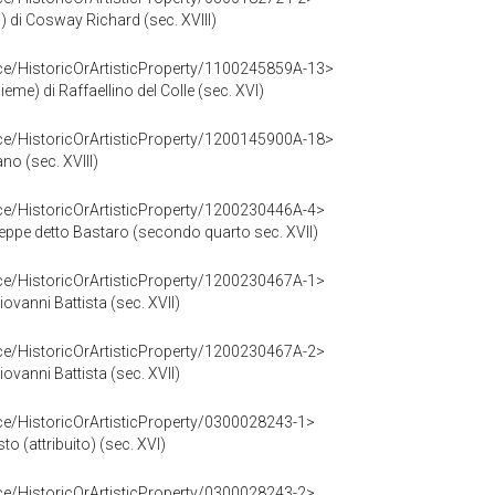
a) di Cosway Richard (sec. XVIII)
ce/HistoricOrArtisticProperty/1100245859A-13>
sieme) di Raffaellino del Colle (sec. XVI)
ce/HistoricOrArtisticProperty/1200145900A-18>
ano (sec. XVIII)
ce/HistoricOrArtisticProperty/1200230446A-4>
iuseppe detto Bastaro (secondo quarto sec. XVII)
ce/HistoricOrArtisticProperty/1200230467A-1>
iovanni Battista (sec. XVII)
ce/HistoricOrArtisticProperty/1200230467A-2>
iovanni Battista (sec. XVII)
ce/HistoricOrArtisticProperty/0300028243-1>
isto (attribuito) (sec. XVI)
ce/HistoricOrArtisticProperty/0300028243-2>