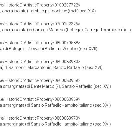
ce/HistoricOrArtisticProperty/0100207722>
to, opera isolata) - ambito piemontese (metà sec. XIX)
ce/HistoricOrArtisticProperty/0700102325>
to, opera isolata) di Carrega Maurizio (bottega), Carrega Tommaso (bott
ce/HistoricOrArtisticProperty/0800079588>
) di Bolognini Giovanni Battista il Vecchio (sec. XVII)
ce/HistoricOrArtisticProperty/0800083930>
pa) di Raimondi Marcantonio, Sanzio Raffaello (sec. XVI)
ce/HistoricOrArtisticProperty/0800083968>
a smarginata) di Dente Marco (?), Sanzio Raffaello (sec. XVI)
ce/HistoricOrArtisticProperty/0800083969>
a smarginata) di Sanzio Raffaello - ambito italiano (sec. XVI)
ce/HistoricOrArtisticProperty/0800083970>
a smarginata) di Sanzio Raffaello - ambito italiano (sec. XVI)