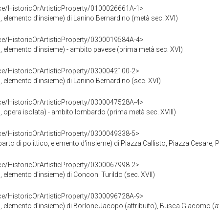
ce/HistoricOrArtisticProperty/0100026661A-1>
to, elemento d'insieme) di Lanino Bernardino (metà sec. XVI)
ce/HistoricOrArtisticProperty/0300019584A-4>
to, elemento d'insieme) - ambito pavese (prima metà sec. XVI)
ce/HistoricOrArtisticProperty/0300042100-2>
o, elemento d'insieme) di Lanino Bernardino (sec. XVI)
ce/HistoricOrArtisticProperty/0300047528A-4>
to, opera isolata) - ambito lombardo (prima metà sec. XVIII)
ce/HistoricOrArtisticProperty/0300049338-5>
rto di polittico, elemento d'insieme) di Piazza Callisto, Piazza Cesare, 
ce/HistoricOrArtisticProperty/0300067998-2>
o, elemento d'insieme) di Conconi Turildo (sec. XVII)
ce/HistoricOrArtisticProperty/0300096728A-9>
to, elemento d'insieme) di Borlone Jacopo (attribuito), Busca Giacomo (at