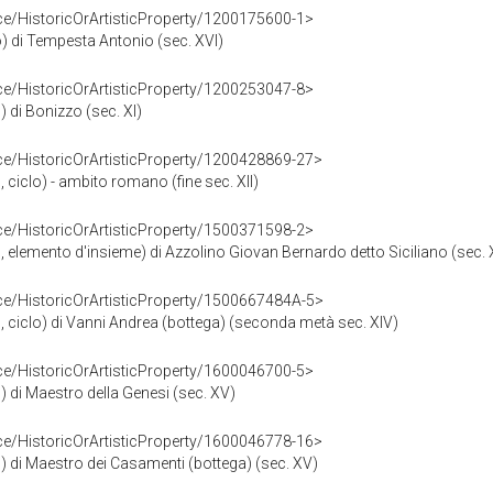
ce/HistoricOrArtisticProperty/1200175600-1>
to) di Tempesta Antonio (sec. XVI)
ce/HistoricOrArtisticProperty/1200253047-8>
) di Bonizzo (sec. XI)
ce/HistoricOrArtisticProperty/1200428869-27>
, ciclo) - ambito romano (fine sec. XII)
ce/HistoricOrArtisticProperty/1500371598-2>
o, elemento d'insieme) di Azzolino Giovan Bernardo detto Siciliano (sec. 
ce/HistoricOrArtisticProperty/1500667484A-5>
to, ciclo) di Vanni Andrea (bottega) (seconda metà sec. XIV)
ce/HistoricOrArtisticProperty/1600046700-5>
o) di Maestro della Genesi (sec. XV)
ce/HistoricOrArtisticProperty/1600046778-16>
to) di Maestro dei Casamenti (bottega) (sec. XV)