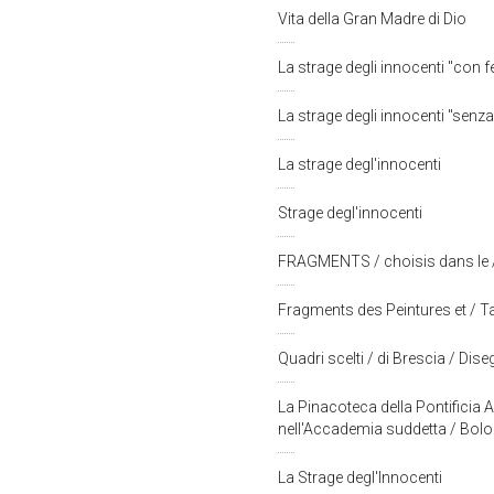
Vita della Gran Madre di Dio
La strage degli innocenti "con f
La strage degli innocenti "senza
La strage degl'innocenti
Strage degl'innocenti
FRAGMENTS / choisis dans le / P
Fragments des Peintures et / Tab
Quadri scelti / di Brescia / Disegn
La Pinacoteca della Pontificia
nell'Accademia suddetta / Bo
La Strage degl'Innocenti