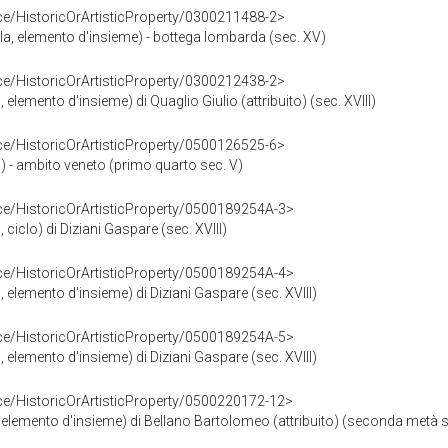
ce/HistoricOrArtisticProperty/0300211488-2>
lla, elemento d'insieme) - bottega lombarda (sec. XV)
ce/HistoricOrArtisticProperty/0300212438-2>
, elemento d'insieme) di Quaglio Giulio (attribuito) (sec. XVIII)
ce/HistoricOrArtisticProperty/0500126525-6>
o) - ambito veneto (primo quarto sec. V)
ce/HistoricOrArtisticProperty/0500189254A-3>
, ciclo) di Diziani Gaspare (sec. XVIII)
ce/HistoricOrArtisticProperty/0500189254A-4>
o, elemento d'insieme) di Diziani Gaspare (sec. XVIII)
ce/HistoricOrArtisticProperty/0500189254A-5>
o, elemento d'insieme) di Diziani Gaspare (sec. XVIII)
ce/HistoricOrArtisticProperty/0500220172-12>
vo, elemento d'insieme) di Bellano Bartolomeo (attribuito) (seconda metà 