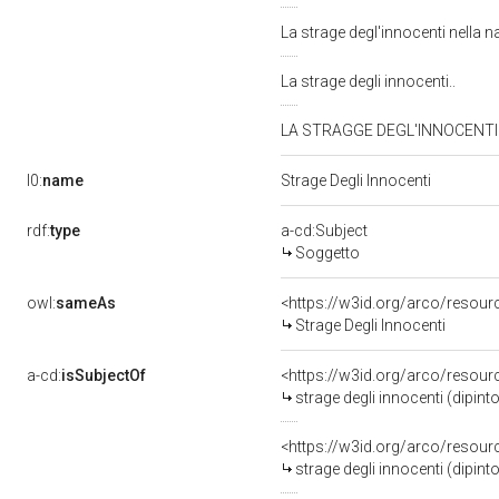
La strage degl'innocenti nella n
La strage degli innocenti..
LA STRAGGE DEGL'INNOCENTI N
l0:
name
Strage Degli Innocenti
rdf:
type
a-cd:Subject
Soggetto
owl:
sameAs
<https://w3id.org/arco/reso
Strage Degli Innocenti
a-cd:
isSubjectOf
<https://w3id.org/arco/resour
strage degli innocenti (dipinto
<https://w3id.org/arco/resour
strage degli innocenti (dipint