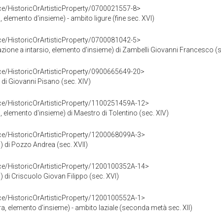
ce/HistoricOrArtisticProperty/0700021557-8>
o, elemento d'insieme) - ambito ligure (fine sec. XVI)
ce/HistoricOrArtisticProperty/0700081042-5>
razione a intarsio, elemento d'insieme) di Zambelli Giovanni Francesco 
ce/HistoricOrArtisticProperty/0900665649-20>
o) di Giovanni Pisano (sec. XIV)
ce/HistoricOrArtisticProperty/1100251459A-12>
o, elemento d'insieme) di Maestro di Tolentino (sec. XIV)
ce/HistoricOrArtisticProperty/1200068099A-3>
o) di Pozzo Andrea (sec. XVII)
ce/HistoricOrArtisticProperty/1200100352A-14>
o) di Criscuolo Giovan Filippo (sec. XVI)
ce/HistoricOrArtisticProperty/1200100552A-1>
ra, elemento d'insieme) - ambito laziale (seconda metà sec. XII)