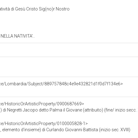
atività di Gesù Cristo Sig(no)r Nostro
ELLA NATIVITA'..
urce/Lombardia/Subject/889757848c4e9e432821d1f0d7f134e6>
ce/HistoricOrArtisticProperty/0900687669>
) di Negretti Jacopo detto Palma il Giovane (attribuito) (fine/ inizio secc. 
ce/HistoricOrArtisticProperty/0100005828-1>
o, elemento d'insieme) di Curlando Giovanni Battista (inizio sec. XVIII)