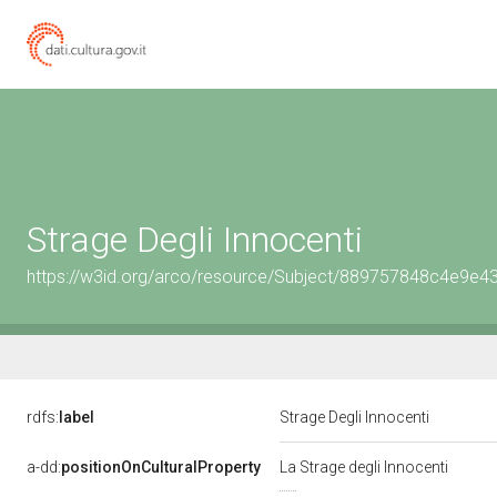
Strage Degli Innocenti
https://w3id.org/arco/resource/Subject/889757848c4e9e
rdfs:
label
Strage Degli Innocenti
a-dd:
positionOnCulturalProperty
La Strage degli Innocenti