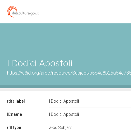
I Dodici Apostoli
https://w3id.org/arco/resource/Subject/b5c4a8b25a64e
rdfs:
label
I Dodici Apostoli
l0:
name
I Dodici Apostoli
rdf:
type
a-cd:Subject