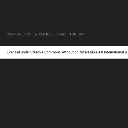
SCARICA LODVIEW PER PUBBLICARE I TUOI DATI
Licensed under
Creative Commons Attribution-ShareAlike 4.0 International
(C