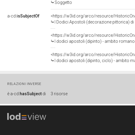
Soggetto
a-cd:
isSubjectOf
<https://w3id.org/arco/resource/HistoricO
I Dodici Apostoli (decorazione pittorica) di
<https://w3id.org/arco/resource/HistoricO
I dodici apostoli (dipinto) - ambito romano (
<https://w3id.org/arco/resource/HistoricO
I dodici apostoli (dipinto, ciclo) - ambito 
RELAZIONI INVERSE
è
a-cd:
hasSubject
di
3 risorse